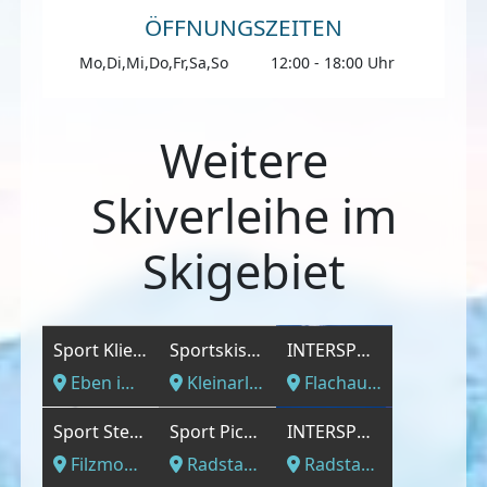
ÖFFNUNGSZEITEN
Mo,Di,Mi,Do,Fr,Sa,So
12:00 - 18:00 Uhr
Weitere
Skiverleihe im
Skigebiet
Sport Klieber GmbH
Sportskischule Kleinarl Schernthaner
INTERSPORT - Flachau - Gegenüber der Gondelbahn Achterjet
Eben im Pongau, Salzburger Land
Kleinarl, Salzburger Land
Flachau, Salzburger Land
Sport Stefan GmbH
Sport Pichler
INTERSPORT - An der Bundesstraße Richtung Obertauern
Filzmoos, Salzburger Land
Radstadt, Salzburger Land
Radstadt, Salzburger Land