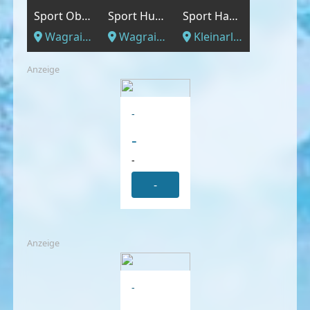
Sport Obermoser
Sport Huber
Sport Hauser
Wagrain, Salzburger Land
Wagrain, Salzburger Land
Kleinarl, Salzburger Land
Anzeige
-
-
-
-
Anzeige
-