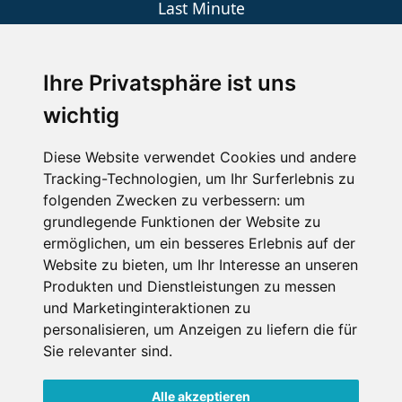
Last Minute
An der Piste
Wellness
Ihre Privatsphäre ist uns
wichtig
SCHNEEHÖHEN SKI APP
Diese Website verwendet Cookies und andere
Tracking-Technologien, um Ihr Surferlebnis zu
Die Schneehoehen Ski APP für iOS und Android - Ein
folgenden Zwecken zu verbessern:
um
Muss für alle Wintersportler und Schneefreaks!
grundlegende Funktionen der Website zu
ermöglichen
,
um ein besseres Erlebnis auf der
Website zu bieten
,
um Ihr Interesse an unseren
Produkten und Dienstleistungen zu messen
und Marketinginteraktionen zu
personalisieren
,
um Anzeigen zu liefern die für
Sie relevanter sind
.
Alle akzeptieren