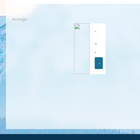
Anzeige
-
-
-
-