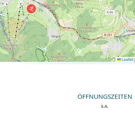
Leaflet
|
ÖFFNUNGSZEITEN
k.A.