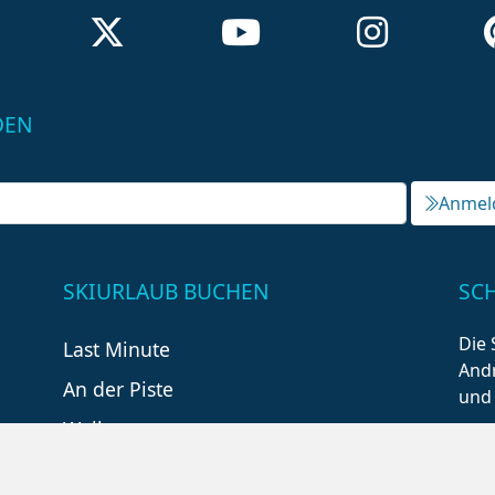
DEN
Anmel
SKIURLAUB BUCHEN
SC
Die 
Last Minute
Andr
An der Piste
und
Wellness