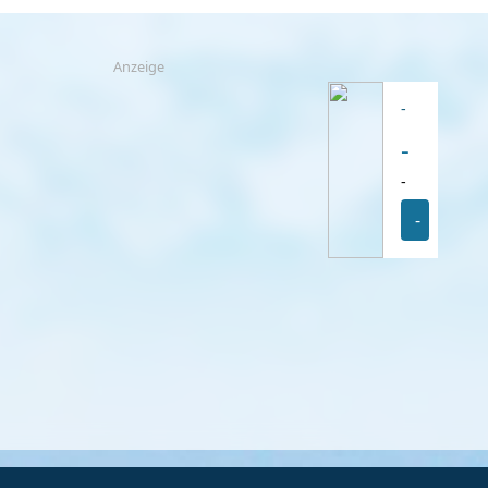
Anzeige
-
-
-
-