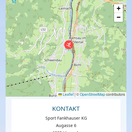
+
−
Leaflet
|
©
OpenStreetMap
contributors
KONTAKT
Sport Fankhauser KG
Augasse 6