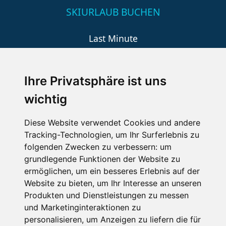
SKIURLAUB BUCHEN
Last Minute
An der Piste
Wellness
Ihre Privatsphäre ist uns
wichtig
SCHNEEHÖHEN SKI APP
Diese Website verwendet Cookies und andere
Tracking-Technologien, um Ihr Surferlebnis zu
Die Schneehoehen Ski APP für iOS und Android - Ein
folgenden Zwecken zu verbessern:
um
Muss für alle Wintersportler und Schneefreaks!
grundlegende Funktionen der Website zu
ermöglichen
,
um ein besseres Erlebnis auf der
Website zu bieten
,
um Ihr Interesse an unseren
Produkten und Dienstleistungen zu messen
und Marketinginteraktionen zu
personalisieren
,
um Anzeigen zu liefern die für