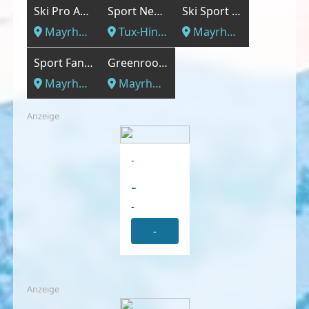
Ski Pro Austria Gager GmbH & Co KG
Sport Nenner
Ski Sport Hanzmann
Mayrhofen, Tirol
Tux-Hintertux, Tirol
Mayrhofen, Tirol
Sport Fankhauser KG
Greenroom Mayrhofen
Mayrhofen, Tirol
Mayrhofen, Tirol
Anzeige
-
-
-
-
Anzeige