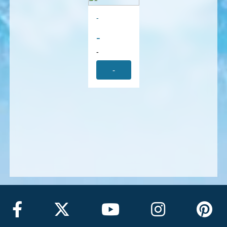
-
-
-
-