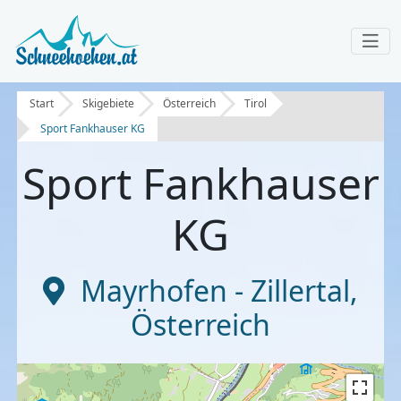
Start
Skigebiete
Österreich
Tirol
Sport Fankhauser KG
Sport Fankhauser
KG
Mayrhofen - Zillertal
,
Österreich