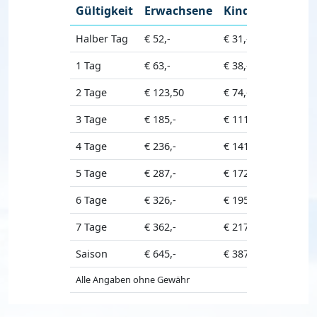
Gültigkeit
Erwachsene
Kinder
Senior
Halber Tag
€ 52,-
€ 31,-
€ 46,50
1 Tag
€ 63,-
€ 38,-
€ 56,50
2 Tage
€ 123,50
€ 74,-
€ 111,-
3 Tage
€ 185,-
€ 111,-
€ 166,50
4 Tage
€ 236,-
€ 141,50
€ 212,50
5 Tage
€ 287,-
€ 172,-
€ 258,50
6 Tage
€ 326,-
€ 195,50
€ 293,50
7 Tage
€ 362,-
€ 217,-
€ 326,-
Saison
€ 645,-
€ 387,-
€ 580,-
Alle Angaben ohne Gewähr