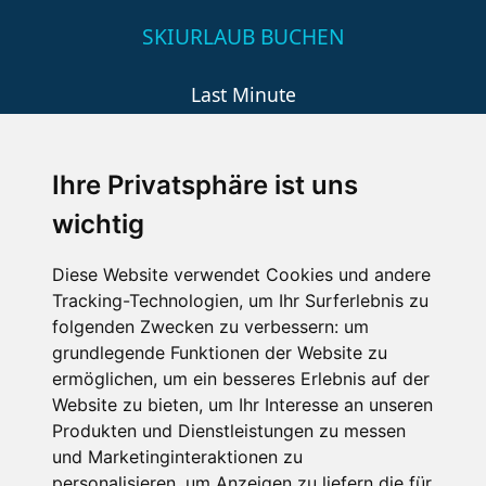
SKIURLAUB BUCHEN
Last Minute
An der Piste
Wellness
Ihre Privatsphäre ist uns
wichtig
SCHNEEHÖHEN SKI APP
Diese Website verwendet Cookies und andere
Tracking-Technologien, um Ihr Surferlebnis zu
Die Schneehoehen Ski APP für iOS und Android - Ein
folgenden Zwecken zu verbessern:
um
Muss für alle Wintersportler und Schneefreaks!
grundlegende Funktionen der Website zu
ermöglichen
,
um ein besseres Erlebnis auf der
Website zu bieten
,
um Ihr Interesse an unseren
Produkten und Dienstleistungen zu messen
und Marketinginteraktionen zu
personalisieren
,
um Anzeigen zu liefern die für