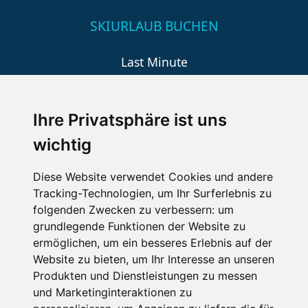
SKIURLAUB BUCHEN
Last Minute
An der Piste
Wellness
Ihre Privatsphäre ist uns
wichtig
SCHNEEHÖHEN SKI APP
Diese Website verwendet Cookies und andere
Tracking-Technologien, um Ihr Surferlebnis zu
Die Schneehoehen Ski APP für iOS und Android - Ein
folgenden Zwecken zu verbessern:
um
Muss für alle Wintersportler und Schneefreaks!
grundlegende Funktionen der Website zu
ermöglichen
,
um ein besseres Erlebnis auf der
Website zu bieten
,
um Ihr Interesse an unseren
Produkten und Dienstleistungen zu messen
und Marketinginteraktionen zu