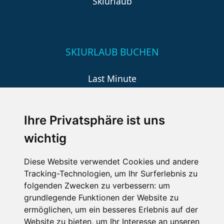
Skiurlaub
SKIURLAUB BUCHEN
Last Minute
An der Piste
Wellness
Ihre Privatsphäre ist uns
wichtig
SCHNEEHÖHEN SKI APP
Diese Website verwendet Cookies und andere
Tracking-Technologien, um Ihr Surferlebnis zu
Die Schneehoehen Ski APP für iOS und Android - Ein
folgenden Zwecken zu verbessern:
um
Muss für alle Wintersportler und Schneefreaks!
grundlegende Funktionen der Website zu
ermöglichen
,
um ein besseres Erlebnis auf der
Website zu bieten
,
um Ihr Interesse an unseren