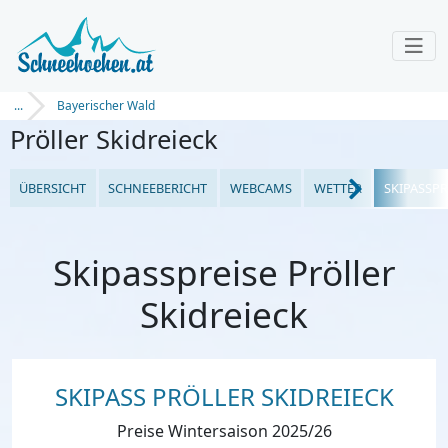
...
Bayerischer Wald
Pröller Skidreieck
ÜBERSICHT
SCHNEEBERICHT
WEBCAMS
WETTER
SKIPASSPR
Skipasspreise Pröller
Skidreieck
SKIPASS PRÖLLER SKIDREIECK
Preise Wintersaison 2025/26