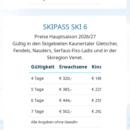
SKIPASS SKI 6
Preise Hauptsaison 2026/27
Gültig in den Skigebieten Kaunertaler Gletscher,
Fendels, Nauders, Serfaus-Fiss-Ladis und in der
Skiregion Venet.
Gültigkeit
Erwachsene
Kinder
Senior
4 Tage
€ 320,-
€ 186,50
€ 303,50
5 Tage
€ 385,-
€ 225,-
€ 367,-
6 Tage
€ 444,-
€ 259,50
€ 422,50
7 Tage
€ 502,-
€ 292,-
€ 476,50
Alle Angaben ohne Gewähr