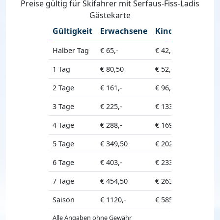
Preise gültig für Skifahrer mit Serfaus-Fiss-Ladis
Gästekarte
Gültigkeit
Erwachsene
Kinder
Senior
Halber Tag
€ 65,-
€ 42,-
€ 61,50
1 Tag
€ 80,50
€ 52,-
€ 79,50
2 Tage
€ 161,-
€ 96,-
€ 153,-
3 Tage
€ 225,-
€ 133,-
€ 217,-
4 Tage
€ 288,-
€ 169,-
€ 275,50
5 Tage
€ 349,50
€ 202,50
€ 330,-
6 Tage
€ 403,-
€ 233,-
€ 381,50
7 Tage
€ 454,50
€ 263,-
€ 432,-
Saison
€ 1120,-
€ 585,-
€ 1075,-
Alle Angaben ohne Gewähr