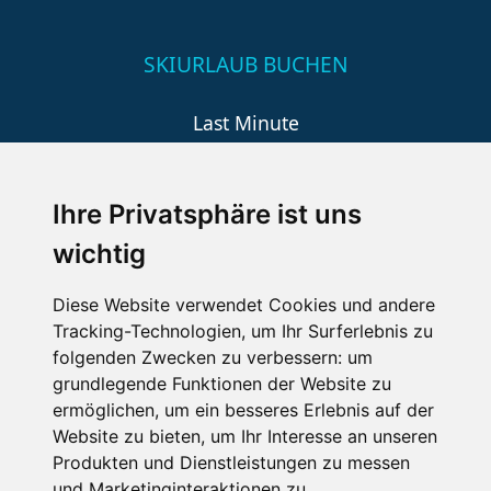
SKIURLAUB BUCHEN
Last Minute
An der Piste
Wellness
Ihre Privatsphäre ist uns
wichtig
SCHNEEHÖHEN SKI APP
Diese Website verwendet Cookies und andere
Tracking-Technologien, um Ihr Surferlebnis zu
Die Schneehoehen Ski APP für iOS und Android - Ein
folgenden Zwecken zu verbessern:
um
Muss für alle Wintersportler und Schneefreaks!
grundlegende Funktionen der Website zu
ermöglichen
,
um ein besseres Erlebnis auf der
Website zu bieten
,
um Ihr Interesse an unseren
Produkten und Dienstleistungen zu messen
und Marketinginteraktionen zu