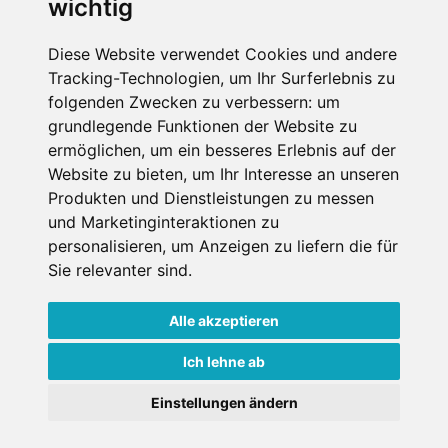
wichtig
SCHNEEHÖHEN SKI APP
Diese Website verwendet Cookies und andere
Tracking-Technologien, um Ihr Surferlebnis zu
Die Schneehoehen Ski APP für iOS und Android - Ein
folgenden Zwecken zu verbessern:
um
Muss für alle Wintersportler und Schneefreaks!
grundlegende Funktionen der Website zu
ermöglichen
,
um ein besseres Erlebnis auf der
Website zu bieten
,
um Ihr Interesse an unseren
Produkten und Dienstleistungen zu messen
und Marketinginteraktionen zu
personalisieren
,
um Anzeigen zu liefern die für
Sie relevanter sind
.
Alle akzeptieren
Impressum
Datenschutz
Nutzungsbedingungen
Kontakt
Partner
Ich lehne ab
Portale
FAQ
Newsletter
Mediadaten
Einstellungen ändern
Copyright ©
2026 Schneemenschen GmbH