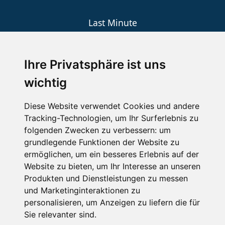
Last Minute
An der Piste
Wellness
Ihre Privatsphäre ist uns
wichtig
SCHNEEHÖHEN SKI APP
Diese Website verwendet Cookies und andere
Tracking-Technologien, um Ihr Surferlebnis zu
Die Schneehoehen Ski APP für iOS und Android - Ein
folgenden Zwecken zu verbessern:
um
Muss für alle Wintersportler und Schneefreaks!
grundlegende Funktionen der Website zu
ermöglichen
,
um ein besseres Erlebnis auf der
Website zu bieten
,
um Ihr Interesse an unseren
Produkten und Dienstleistungen zu messen
und Marketinginteraktionen zu
personalisieren
,
um Anzeigen zu liefern die für
Sie relevanter sind
.