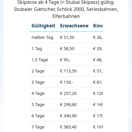
Skipässe ab 4 Tage (= Stubai Skipass) gültig:
Stubaier Gletscher, Schlick 2000, Serlesbahnen,
Elferbahnen
Gültigkeit
Erwachsene
Kinder
Senior
Halber Tag
€ 51,50
€ 26,30
€ 43,80
1 Tag
€ 58,50
€ 29,80
€ 49,70
1,5 Tage
€ 95,-
€ 48,50
€ 80,80
2 Tage
€ 113,50
€ 57,90
€ 96,50
3 Tage
€ 159,-
€ 81,10
€ 135,20
4 Tage
€ 257,20
€ 128,60
€ 205,80
5 Tage
€ 299,60
€ 149,80
€ 239,70
6 Tage
€ 340,90
€ 170,50
€ 272,70
7 Tage
€ 383,40
€ 191,70
€ 306,70