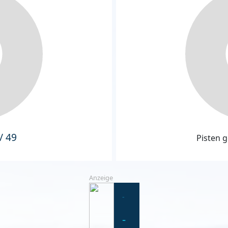
/ 49
Pisten g
Anzeige
-
-