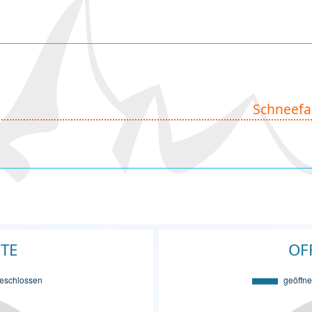
Schneefa
FTE
OF