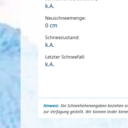
k.A.
Neuschneemenge:
0 cm
Schneezustand:
k.A.
Letzter Schneefall:
k.A.
Hinweis:
Die Schneehöhenangaben beziehen sich
zur Verfügung gestellt. Wir können leider kei