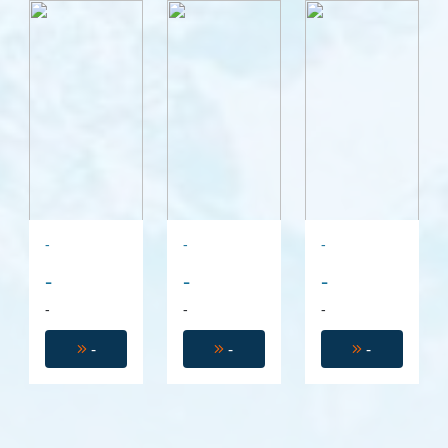
-
-
-
-
-
-
-
-
-
-
-
-