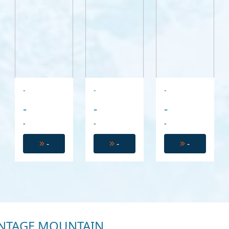
-
-
-
-
-
-
-
-
-
-
-
-
NTAGE MOUNTAIN