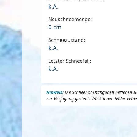
k.A.
Neuschneemenge:
0 cm
Schneezustand:
k.A.
Letzter Schneefall:
k.A.
Hinweis:
Die Schneehöhenangaben beziehen sich
zur Verfügung gestellt. Wir können leider kei