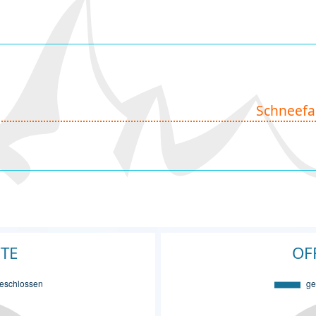
Schneefa
FTE
OF