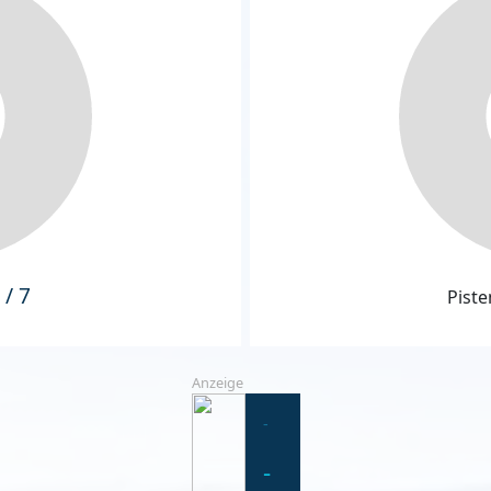
 / 7
Piste
Anzeige
-
-