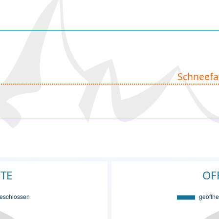
Schneefa
FTE
OF