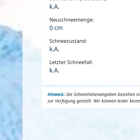
k.A.
Neuschneemenge:
0 cm
Schneezustand:
k.A.
Letzter Schneefall:
k.A.
Hinweis:
Die Schneehöhenangaben beziehen sich
zur Verfügung gestellt. Wir können leider kei