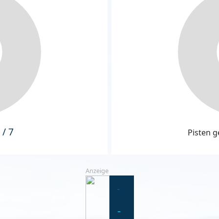
 / 7
Pisten g
Anzeige
-
-