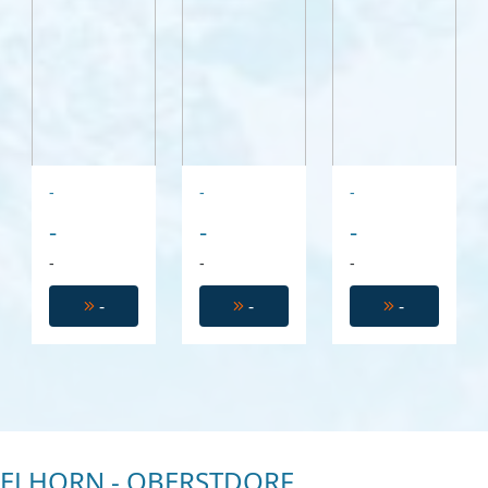
-
-
-
-
-
-
-
-
-
-
-
-
ELHORN - OBERSTDORF