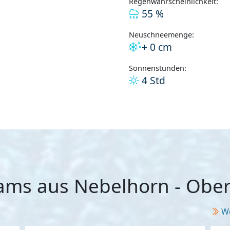
Regenwahrscheinlichkeit:
55 %
Neuschneemenge:
+ 0 cm
Sonnenstunden:
4 Std
ms aus Nebelhorn - Ober
We