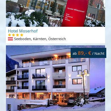
Hotel Moserhof
Seeboden, Kärnten, Österreich
89,- €
ab
/ Nacht