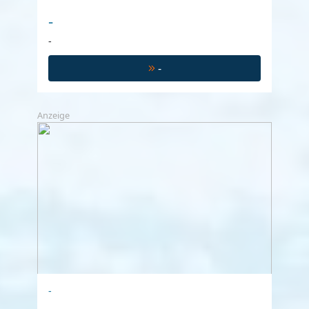
-
-
-
Anzeige
-