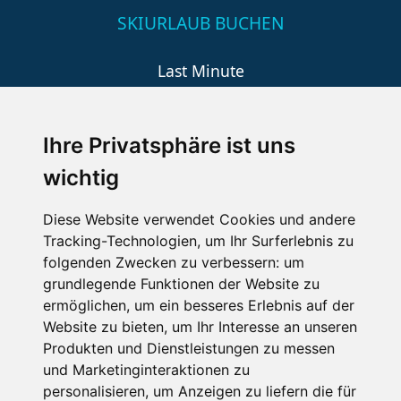
SKIURLAUB BUCHEN
Last Minute
An der Piste
Wellness
Ihre Privatsphäre ist uns
wichtig
SCHNEEHÖHEN SKI APP
Diese Website verwendet Cookies und andere
Tracking-Technologien, um Ihr Surferlebnis zu
Die Schneehoehen Ski APP für iOS und Android - Ein
folgenden Zwecken zu verbessern:
um
Muss für alle Wintersportler und Schneefreaks!
grundlegende Funktionen der Website zu
ermöglichen
,
um ein besseres Erlebnis auf der
Website zu bieten
,
um Ihr Interesse an unseren
Produkten und Dienstleistungen zu messen
und Marketinginteraktionen zu
personalisieren
,
um Anzeigen zu liefern die für