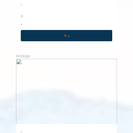
-
-
-
-
Anzeige
-