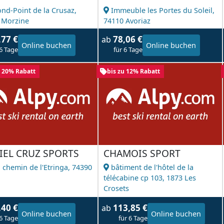
ond-Point de la Crusaz,
Immeuble les Portes du Soleil,
 Morzine
74110 Avoriaz
,77 €
78,06 €
ab
Online buchen
Online buchen
 6 Tage
für 6 Tage
u 20% Rabatt
bis zu 12% Rabatt
IEL CRUZ SPORTS
CHAMOIS SPORT
 chemin de l'Etringa,
74390
bâtiment de l'hôtel de la
l
télécabine cp 103,
1873 Les
Crosets
,40 €
113,85 €
ab
Online buchen
Online buchen
 6 Tage
für 6 Tage