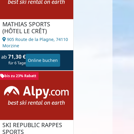
MATHIAS SPORTS
(HÔTEL LE CRÊT)
905 Route de la Plagne,
74110
Morzine
71,30 €
ab
Online buchen
für 6 Tage
bis zu 23% Rabatt
SKI REPUBLIC RAPPES
SPORTS