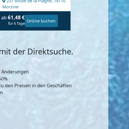
237 Route de la Plagne,
74110
Morzine
61,48 €
ab
Online buchen
für 6 Tage
it der Direktsuche.
d Änderungen
-50%
zu den Preisen in den Geschäften
en