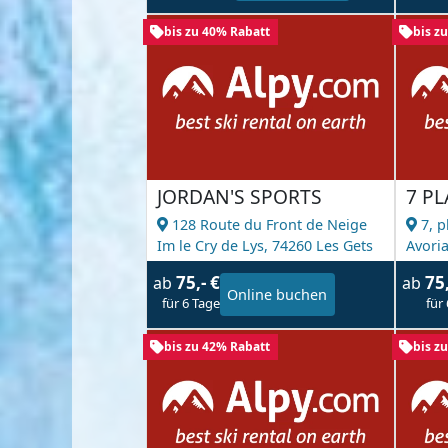
bis zu 40% Rabatt
bis z
JORDAN'S SPORTS
7 P
128 Route du Front de Neige
7, p
Im le Cry de Lys,
74260 Les Gets
Avori
75,- €
75
ab
ab
Online buchen
für 6 Tage
für
bis zu 42% Rabatt
bis z