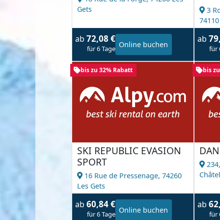
Gets
3 R
74110
72,08 €
79
ab
ab
Online buchen
für 6 Tage
für
bis zu 32% Rabatt
bis z
SKI REPUBLIC EVASION
DAN
SPORT
234,
Châte
16 Rue de Pressenage,
74260
Les Gets
60,84 €
62
ab
ab
Online buchen
für 6 Tage
für