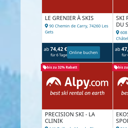
LE GRENIER À SKIS
SKI 
DU S
90 Chemin de Carry,
74260 Les
Gets
608
Châte
74,42 €
47
ab
ab
Online buchen
für 6 Tage
für
bis zu 32% Rabatt
bis z
PRECISION SKI - LA
EKO
CLINIK
SPO