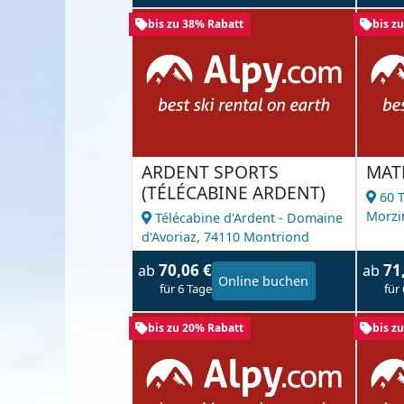
bis zu 38% Rabatt
bis z
ARDENT SPORTS
MAT
(TÉLÉCABINE ARDENT)
60 
Morzi
Télécabine d'Ardent - Domaine
d'Avoriaz,
74110 Montriond
70,06 €
71
ab
ab
Online buchen
für 6 Tage
für
bis zu 20% Rabatt
bis z