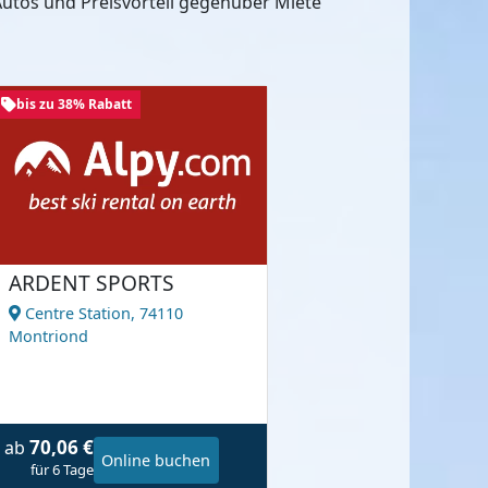
utos und Preisvorteil gegenüber Miete
bis zu 38% Rabatt
ARDENT SPORTS
Centre Station,
74110
Montriond
70,06 €
ab
Online buchen
für 6 Tage