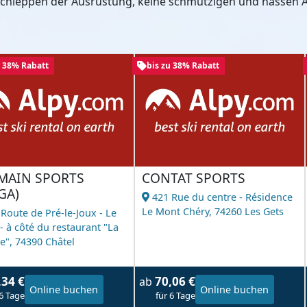
 Schleppen der Ausrüstung, keine schmutzigen und nassen A
u 38% Rabatt
bis zu 38% Rabatt
MAIN SPORTS
CONTAT SPORTS
GA)
421 Rue du centre - Résidence
Le Mont Chéry,
74260 Les Gets
 Route de Pré-le-Joux - Le
- à côté du restaurant "La
e",
74390 Châtel
,34 €
70,06 €
ab
Online buchen
Online buchen
 6 Tage
für 6 Tage