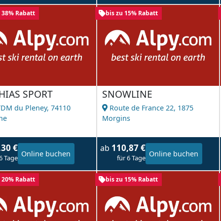
u 38% Rabatt
bis zu 15% Rabatt
HIAS SPORT
SNOWLINE
TDM du Pleney,
74110
Route de France 22,
1875
ne
Morgins
,30 €
110,87 €
ab
Online buchen
Online buchen
 6 Tage
für 6 Tage
u 20% Rabatt
bis zu 15% Rabatt