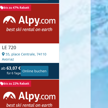
bis zu 47% Rabatt
LE 720
55, place Centrale,
74110
Avoriaz
63,07 €
ab
Online buchen
für 6 Tage
bis zu 22% Rabatt