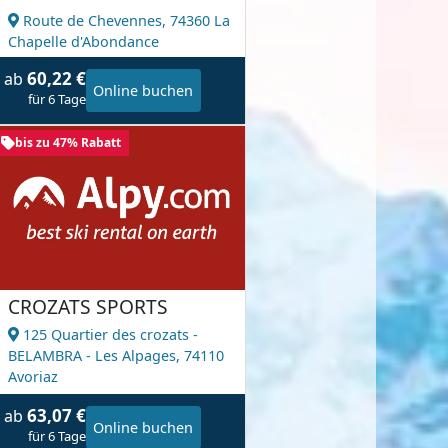
Route de Chevennes,
74360 La
Chapelle d'Abondance
60,22 €
ab
Online buchen
für 6 Tage
bis zu 47% Rabatt
CROZATS SPORTS
125 Quartier des crozats -
BELAMBRA - Les Alpages,
74110
Avoriaz
63,07 €
ab
Online buchen
für 6 Tage