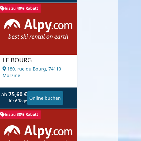
bis zu 40% Rabatt
LE BOURG
180, rue du Bourg,
74110
Morzine
75,60 €
ab
Online buchen
für 6 Tage
bis zu 38% Rabatt