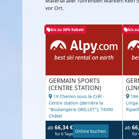
Material aller führenden Marken! Kein
vor Ort.
bis zu 38% Rabatt
bis z
GERMAIN SPORTS
GER
(CENTRE STATION)
(LIN
19 Chemin sous le Crêt -
184
Centre station (derrière la
Linga 
"Boulangerie GRILLET"),
74390
Ripaill
Châtel
66,34 €
66
ab
ab
Online buchen
für 6 Tage
für