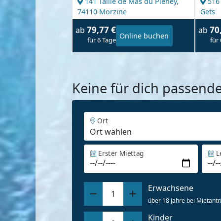
141 Taille de Mas du Pleney,
516
74110 Morzine
Gets
79,77 €
70
ab
ab
Online buchen
für 6 Tage
für
Keine für dich passend
Ort
Erster Miettag
L
Erwachsene
1
über 18 Jahre bei Mietantri
Kinder