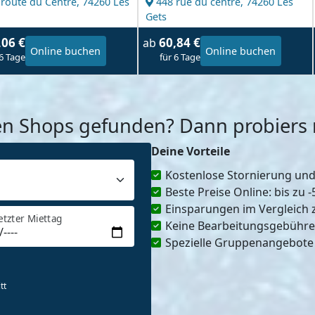
 route du Centre,
74260 Les
448 rue du centre,
74260 Les
Gets
,06 €
60,84 €
ab
Online buchen
Online buchen
 6 Tage
für 6 Tage
en Shops gefunden? Dann probiers m
Deine Vorteile
Kostenlose Stornierung un
Beste Preise Online: bis zu 
Einsparungen im Vergleich 
etzter Miettag
Keine Bearbeitungsgebühr
Spezielle Gruppenangebote
tt