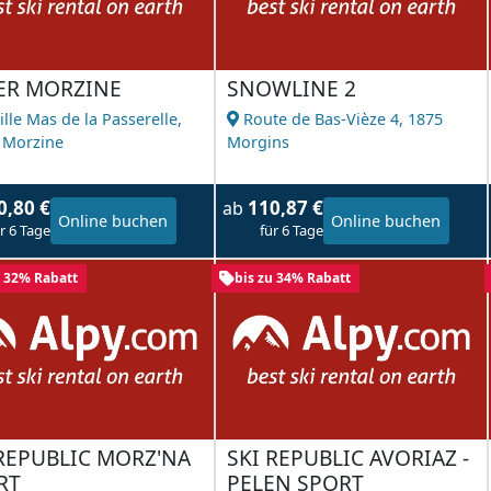
ER MORZINE
SNOWLINE 2
ille Mas de la Passerelle,
Route de Bas-Vièze 4,
1875
 Morzine
Morgins
0,80 €
110,87 €
ab
Online buchen
Online buchen
r 6 Tage
für 6 Tage
u 32% Rabatt
bis zu 34% Rabatt
 REPUBLIC MORZ'NA
SKI REPUBLIC AVORIAZ -
RT
PELEN SPORT