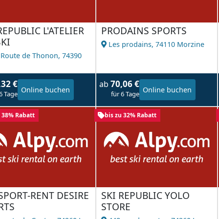
REPUBLIC L'ATELIER
PRODAINS SPORTS
KI
Les prodains,
74110 Morzine
 Route de Thonon,
74390
l
,32 €
70,06 €
ab
Online buchen
Online buchen
 6 Tage
für 6 Tage
u 38% Rabatt
bis zu 32% Rabatt
SPORT-RENT DESIRE
SKI REPUBLIC YOLO
RTS
STORE