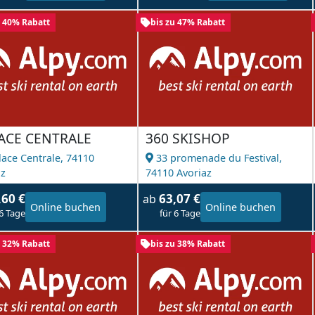
u 40% Rabatt
bis zu 47% Rabatt
LACE CENTRALE
360 SKISHOP
lace Centrale,
74110
33 promenade du Festival,
az
74110 Avoriaz
,60 €
63,07 €
ab
Online buchen
Online buchen
 6 Tage
für 6 Tage
u 32% Rabatt
bis zu 38% Rabatt