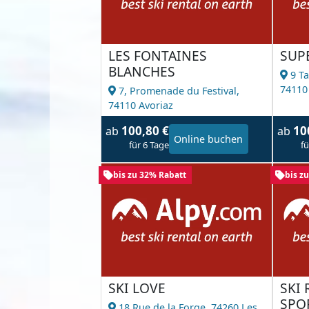
LES FONTAINES
SUP
BLANCHES
9 Ta
74110
7, Promenade du Festival,
74110 Avoriaz
100,80 €
10
ab
ab
Online buchen
für 6 Tage
fü
bis zu 32% Rabatt
bis z
SKI LOVE
SKI
SPO
18 Rue de la Forge,
74260 Les