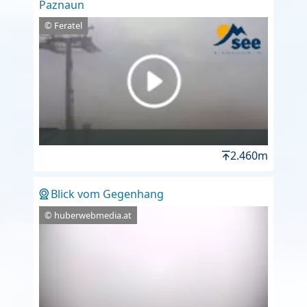
Paznaun
© Feratel
2.460m
Blick vom Gegenhang
© huberwebmedia.at