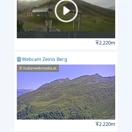
2.220m
Webcam Zeinis Berg
© huberwebmedia.at
2.220m