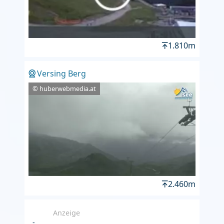
1.810m
Versing Berg
© huberwebmedia.at
2.460m
Anzeige
-