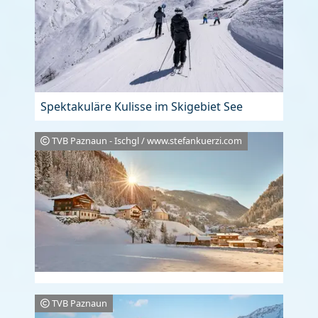
Spektakuläre Kulisse im Skigebiet See
TVB Paznaun - Ischgl / www.stefankuerzi.com
TVB Paznaun