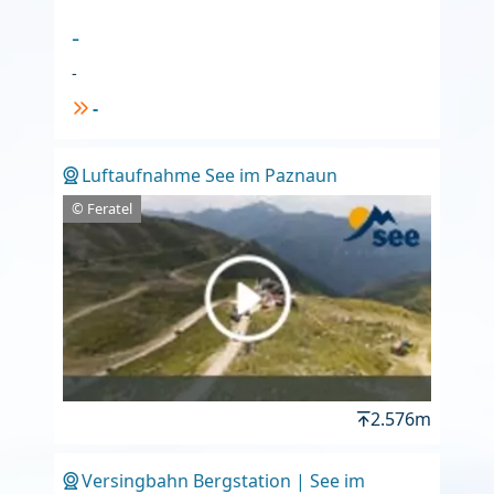
-
-
-
Luftaufnahme See im Paznaun
© Feratel
2.576m
Versingbahn Bergstation | See im