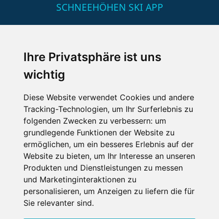
SCHNEEHÖHEN SKI APP
Die Schneehoehen Ski APP für iOS und Android - Ein
Muss für alle Wintersportler und Schneefreaks!
Ihre Privatsphäre ist uns
wichtig
Diese Website verwendet Cookies und andere
Tracking-Technologien, um Ihr Surferlebnis zu
folgenden Zwecken zu verbessern:
um
grundlegende Funktionen der Website zu
ermöglichen
,
um ein besseres Erlebnis auf der
Impressum
Datenschutz
Website zu bieten
,
um Ihr Interesse an unseren
Nutzungsbedingungen
Kontakt
Partner
Produkten und Dienstleistungen zu messen
Portale
FAQ
Newsletter
Mediadaten
und Marketinginteraktionen zu
Copyright ©
2026 Schneemenschen GmbH
personalisieren
,
um Anzeigen zu liefern die für
Sie relevanter sind
.