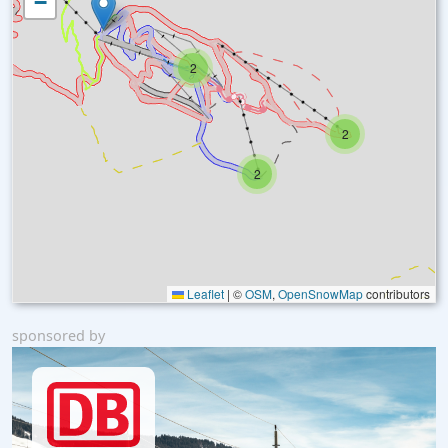
−
2
2
2
Leaflet
|
©
OSM
,
OpenSnowMap
contributors
sponsored by