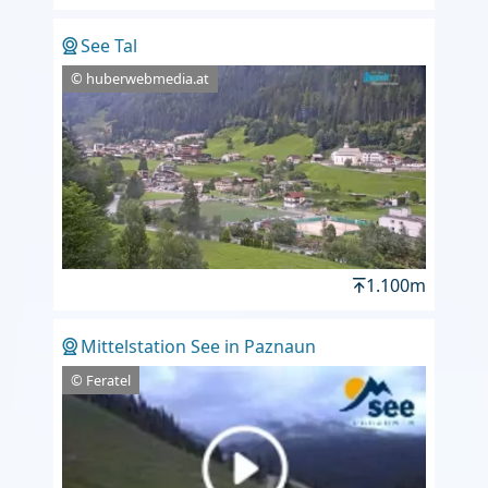
See Tal
© huberwebmedia.at
1.100m
Mittelstation See in Paznaun
© Feratel