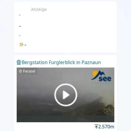
Anzeige
-
-
-
-
Bergstation Furglerblick in Paznaun
© Feratel
2.570m