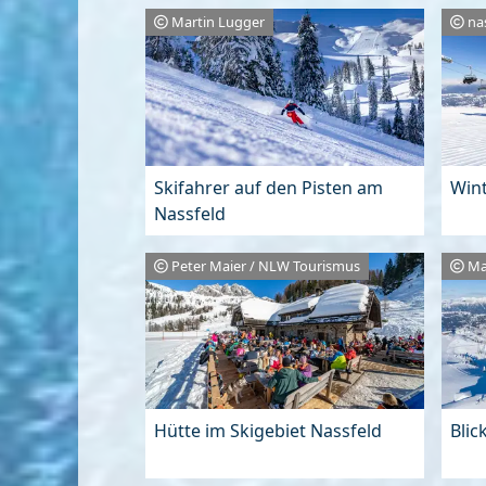
Martin Lugger
na
Skifahrer auf den Pisten am
Win
Nassfeld
Peter Maier / NLW Tourismus
Ma
Hütte im Skigebiet Nassfeld
Blic