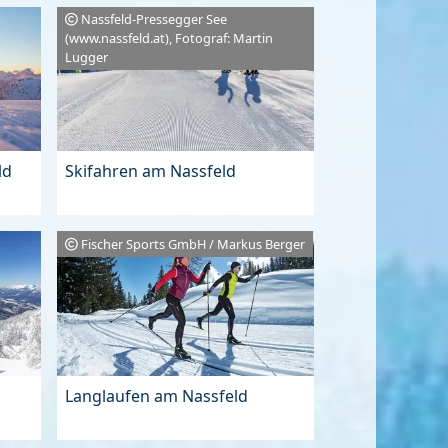
Nassfeld-Pressegger See
(www.nassfeld.at), Fotograf: Martin
Lugger
ld
Skifahren am Nassfeld
Fischer Sports GmbH / Markus Berger
Langlaufen am Nassfeld