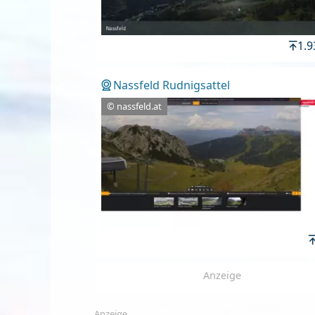
1.
Nassfeld Rudnigsattel
© nassfeld.at
Anzeige
Anzeige