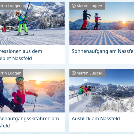
rtin Lugger
Martin Lugger
ressionen aus dem
Sonnenaufgang am Nassfe
ebiet Nassfeld
rtin Lugger
Martin Lugger
nenaufgangsskifahren am
Ausblick am Nassfeld
feld