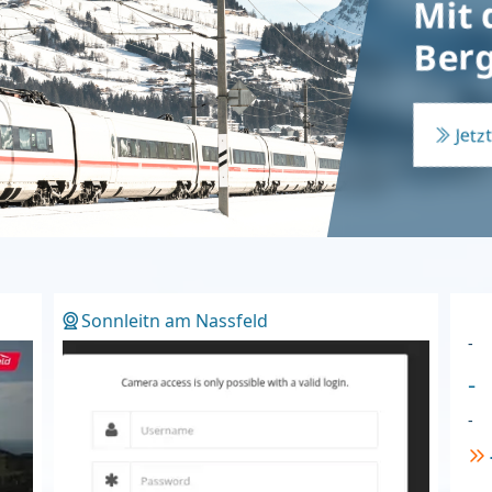
Mit 
Berg
Jetz
Sonnleitn am Nassfeld
-
-
-