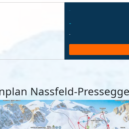
-
-
-
enplan Nassfeld-Pressegge