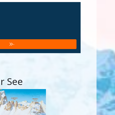
-
r See