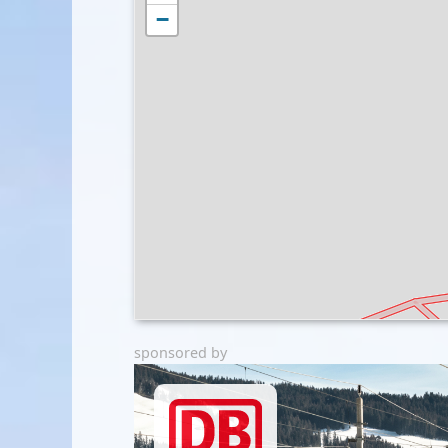
−
sponsored by