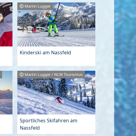
Martin Lugger
Kinderski am Nassfeld
Martin Lugger / NLW Tourismus
Sportliches Skifahren am
Nassfeld