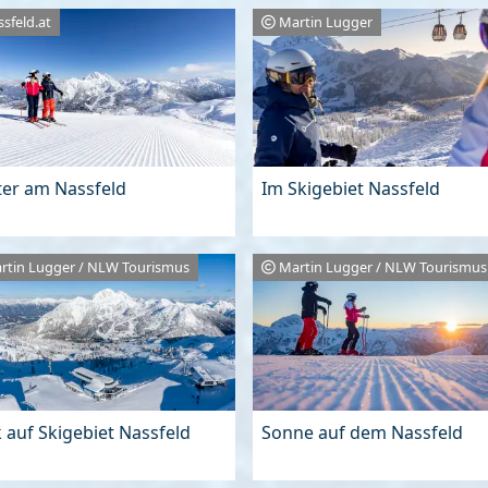
ssfeld.at
Martin Lugger
ter am Nassfeld
Im Skigebiet Nassfeld
rtin Lugger / NLW Tourismus
Martin Lugger / NLW Tourismus
k auf Skigebiet Nassfeld
Sonne auf dem Nassfeld