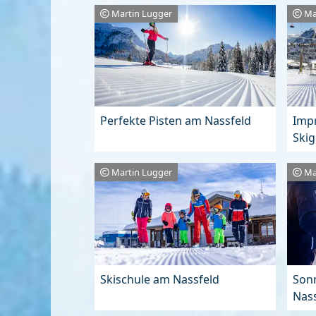
Martin Lugger
Ma
Perfekte Pisten am Nassfeld
Imp
Skig
Martin Lugger
Ma
Skischule am Nassfeld
Son
Nass