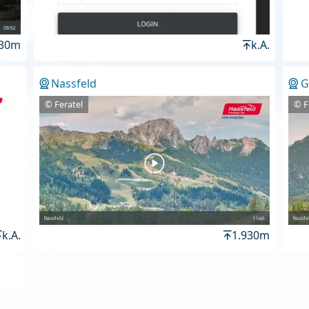
930m
k.A.
Nassfeld
G
© Feratel
© F
k.A.
1.930m