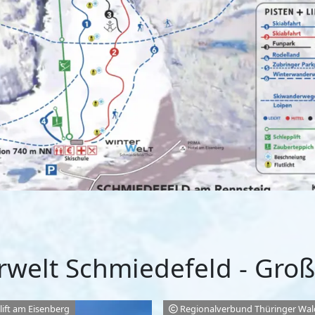
rwelt Schmiedefeld - Gro
ilift am Eisenberg
Regionalverbund Thüringer Wald