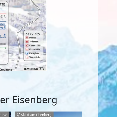
ßer Eisenberg
 e.V.
Skilift am Eisenberg