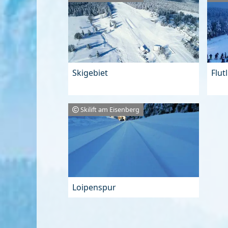
Skigebiet
Flut
Skilift am Eisenberg
Loipenspur