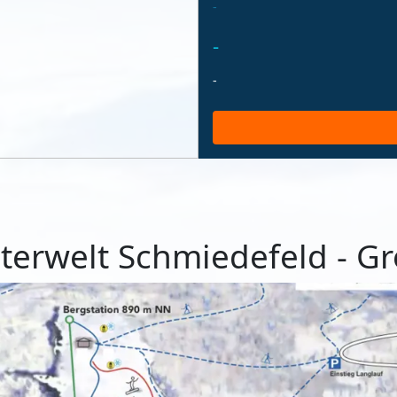
-
-
-
terwelt Schmiedefeld - G