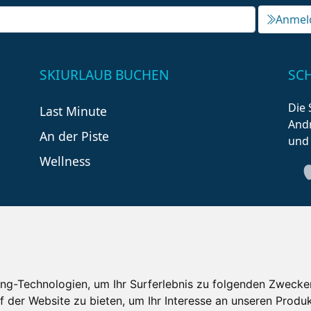
Anmel
SKIURLAUB BUCHEN
SC
Die 
Last Minute
Andr
An der Piste
und
Wellness
ng-Technologien, um Ihr Surferlebnis zu folgenden Zwecke
tzungsbedingungen
Kontakt
Partner
Portale
F
f der Website zu bieten
,
um Ihr Interesse an unseren Produ