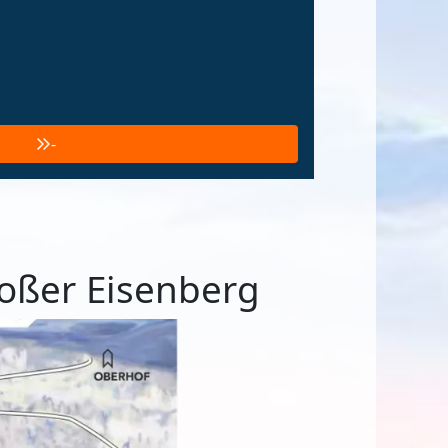
-
roßer Eisenberg