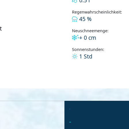
0.5 l
Regenwahrscheinlichkeit:
45 %
t
Neuschneemenge:
+ 0 cm
Sonnenstunden:
1 Std
-
-