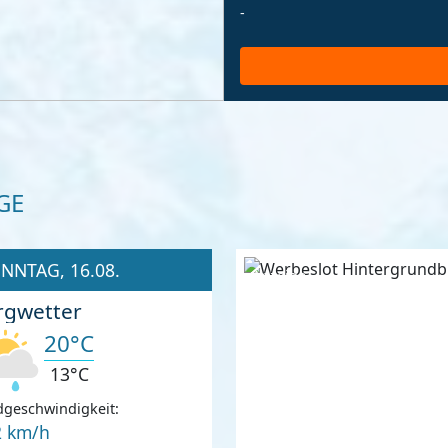
-
GE
NNTAG, 16.08.
Anzeige
rgwetter
20°C
13°C
geschwindigkeit:
2 km/h