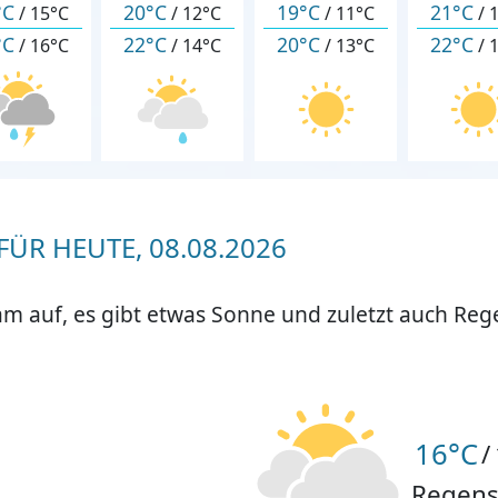
°C
20°C
19°C
21°C
/
15°C
/
12°C
/
11°C
/
°C
22°C
20°C
22°C
/
16°C
/
14°C
/
13°C
/
ÜR HEUTE, 08.08.2026
am auf, es gibt etwas Sonne und zuletzt auch Reg
16°C
/
Regens