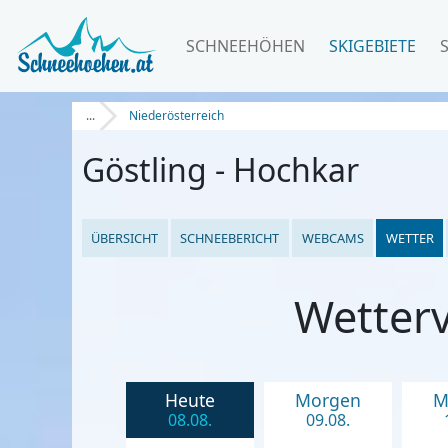
SCHNEEHÖHEN
SKIGEBIETE
...
Niederösterreich
Göstling - Hochkar
ÜBERSICHT
SCHNEEBERICHT
WEBCAMS
WETTER
Wetterv
Heute
Morgen
M
08.08.
09.08.