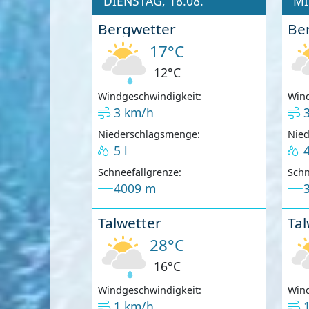
DIENSTAG, 18.08.
MI
Bergwetter
Be
17°C
12°C
Windgeschwindigkeit:
Wind
3 km/h
Niederschlagsmenge:
Nie
5 l
4
Schneefallgrenze:
Schn
4009 m
Talwetter
Tal
28°C
16°C
Windgeschwindigkeit:
Wind
1 km/h