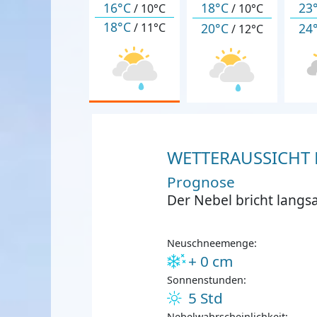
16°C
18°C
23
/
10°C
/
10°C
18°C
20°C
24
/
11°C
/
12°C
WETTERAUSSICHT F
Prognose
Der Nebel bricht langs
Neuschneemenge:
+ 0 cm
Sonnenstunden:
5 Std
Nebelwahrscheinlichkeit: