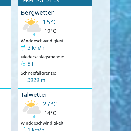
FREITAG, 21.08.
Bergwetter
15°C
10°C
Windgeschwindigkeit:
3 km/h
Niederschlagsmenge:
5 l
Schneefallgrenze:
3929 m
Talwetter
27°C
14°C
Windgeschwindigkeit:
1 km/h