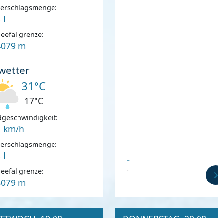
derschlagsmenge:
 l
eefallgrenze:
4079 m
wetter
31°C
17°C
geschwindigkeit:
1 km/h
derschlagsmenge:
 l
-
-
eefallgrenze:
4079 m