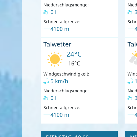
Niederschlagsmenge:
Nie
0 l
3
Schneefallgrenze:
Schn
4100 m
Talwetter
Tal
24°C
16°C
Windgeschwindigkeit:
Wind
5 km/h
Niederschlagsmenge:
Nie
0 l
3
Schneefallgrenze:
Schn
4100 m