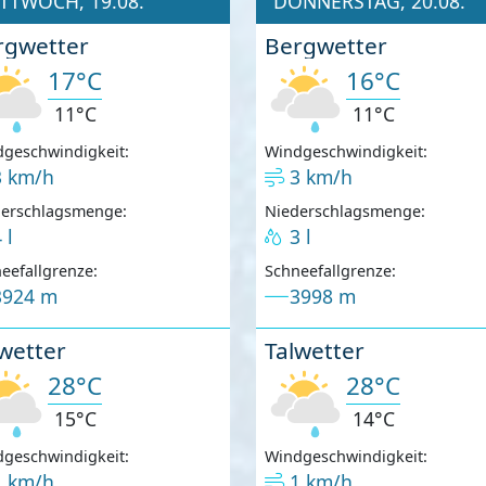
TTWOCH, 19.08.
DONNERSTAG, 20.08.
rgwetter
Bergwetter
17°C
16°C
11°C
11°C
geschwindigkeit:
Windgeschwindigkeit:
3 km/h
3 km/h
derschlagsmenge:
Niederschlagsmenge:
 l
3 l
eefallgrenze:
Schneefallgrenze:
3924 m
3998 m
wetter
Talwetter
28°C
28°C
15°C
14°C
geschwindigkeit:
Windgeschwindigkeit:
1 km/h
1 km/h