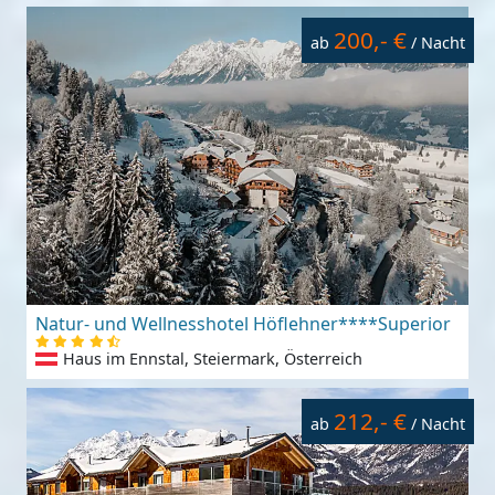
200,- €
ab
/ Nacht
Natur- und Wellnesshotel Höflehner****Superior
Haus im Ennstal, Steiermark, Österreich
212,- €
ab
/ Nacht