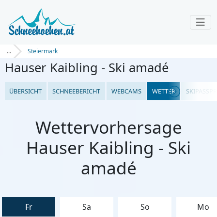
...
Steiermark
Hauser Kaibling - Ski amadé
ÜBERSICHT
SCHNEEBERICHT
WEBCAMS
WETTER
SKIPASSPR
Wettervorhersage
Hauser Kaibling - Ski
amadé
Fr
Sa
So
Mo