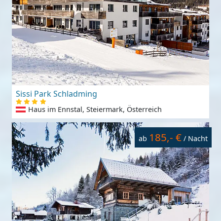
Sissi Park Schladming
Haus im Ennstal, Steiermark, Österreich
185,- €
ab
/ Nacht