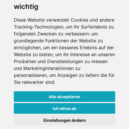
wichtig
Die Schneehoehen Ski APP für iOS und Android - Ein
Muss für alle Wintersportler und Schneefreaks!
Diese Website verwendet Cookies und andere
Tracking-Technologien, um Ihr Surferlebnis zu
folgenden Zwecken zu verbessern:
um
grundlegende Funktionen der Website zu
ermöglichen
,
um ein besseres Erlebnis auf der
Website zu bieten
,
um Ihr Interesse an unseren
Produkten und Dienstleistungen zu messen
und Marketinginteraktionen zu
Impressum
Datenschutz
personalisieren
,
um Anzeigen zu liefern die für
Nutzungsbedingungen
Kontakt
Partner
Sie relevanter sind
.
Portale
FAQ
Newsletter
Mediadaten
Alle akzeptieren
Copyright ©
2026 Schneemenschen GmbH
Ich lehne ab
Einstellungen ändern