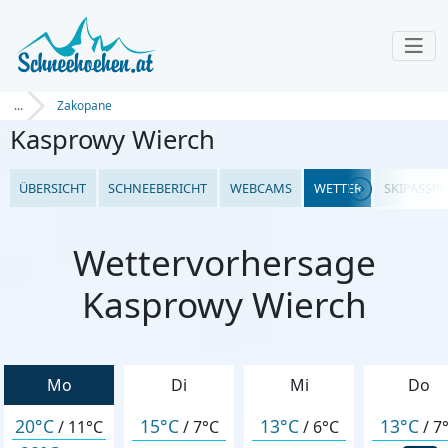
...
Zakopane
Kasprowy Wierch
ÜBERSICHT
SCHNEEBERICHT
WEBCAMS
WETTER
SKIPASSPR
Wettervorhersage
Kasprowy Wierch
Mo
Di
Mi
Do
20°C
15°C
13°C
13°C
/
11°C
/
7°C
/
6°C
/
7