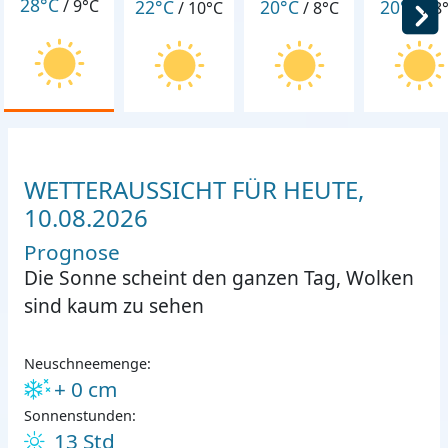
28°C
22°C
20°C
20°C
/
9°C
/
10°C
/
8°C
/
8
WETTERAUSSICHT FÜR HEUTE,
10.08.2026
Prognose
Die Sonne scheint den ganzen Tag, Wolken
sind kaum zu sehen
Neuschneemenge:
+ 0 cm
Sonnenstunden:
13 Std