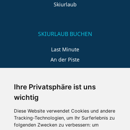
Skiurlaub
SKIURLAUB BUCHEN
Last Minute
An der Piste
Wellness
Ihre Privatsphäre ist uns
SCHNEEHÖHEN SKI APP
wichtig
Die Schneehoehen Ski APP für iOS und Android - Ein
Diese Website verwendet Cookies und andere
Muss für alle Wintersportler und Schneefreaks!
Tracking-Technologien, um Ihr Surferlebnis zu
folgenden Zwecken zu verbessern:
um