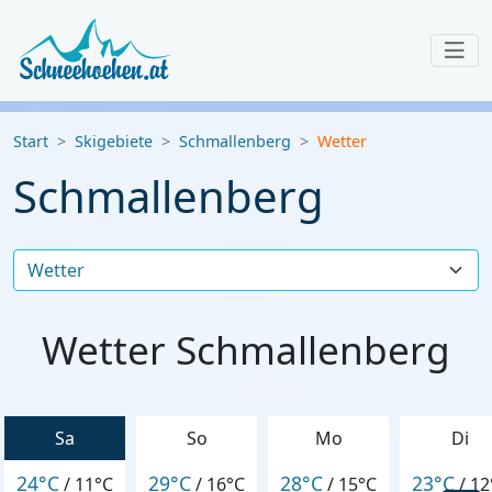
Start
Skigebiete
Schmallenberg
Wetter
Schmallenberg
Wetter Schmallenberg
Sa
So
Mo
Di
24°C
29°C
28°C
23°C
/
11°C
/
16°C
/
15°C
/
12