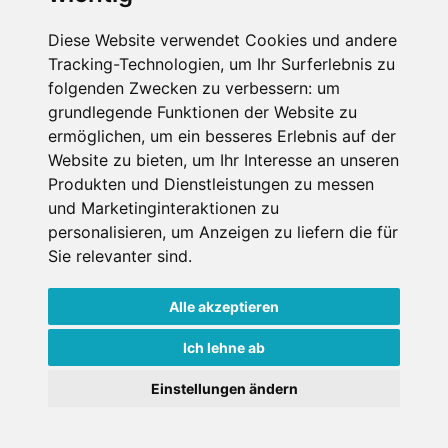
SCHNEEHÖHEN SKI APP
Diese Website verwendet Cookies und andere
Tracking-Technologien, um Ihr Surferlebnis zu
Die Schneehoehen Ski APP für iOS und Android - Ein
folgenden Zwecken zu verbessern:
um
Muss für alle Wintersportler und Schneefreaks!
grundlegende Funktionen der Website zu
ermöglichen
,
um ein besseres Erlebnis auf der
Website zu bieten
,
um Ihr Interesse an unseren
Produkten und Dienstleistungen zu messen
und Marketinginteraktionen zu
personalisieren
,
um Anzeigen zu liefern die für
Sie relevanter sind
.
Alle akzeptieren
Impressum
Datenschutz
Nutzungsbedingungen
Kontakt
Partner
Ich lehne ab
Portale
FAQ
Newsletter
Mediadaten
Einstellungen ändern
Copyright ©
2026 Schneemenschen GmbH