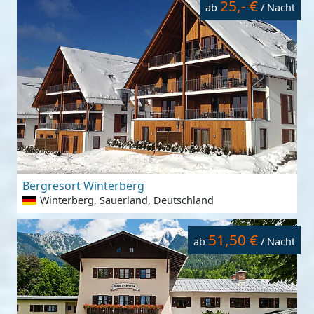
25,- €
ab
/ Nacht
Bergresort Winterberg
Winterberg, Sauerland, Deutschland
51,50 €
ab
/ Nacht