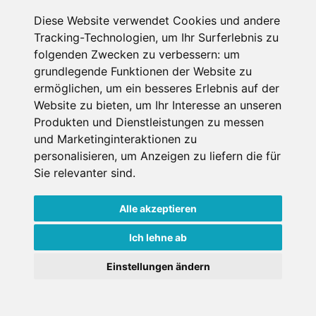
SCHNEEHÖHEN SKI APP
Diese Website verwendet Cookies und andere
Tracking-Technologien, um Ihr Surferlebnis zu
Die Schneehoehen Ski APP für iOS und Android - Ein
folgenden Zwecken zu verbessern:
um
Muss für alle Wintersportler und Schneefreaks!
grundlegende Funktionen der Website zu
ermöglichen
,
um ein besseres Erlebnis auf der
Website zu bieten
,
um Ihr Interesse an unseren
Produkten und Dienstleistungen zu messen
und Marketinginteraktionen zu
personalisieren
,
um Anzeigen zu liefern die für
Sie relevanter sind
.
Alle akzeptieren
Impressum
Datenschutz
Nutzungsbedingungen
Kontakt
Partner
Ich lehne ab
Portale
FAQ
Newsletter
Mediadaten
Einstellungen ändern
Copyright ©
2026 Schneemenschen GmbH