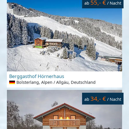
55,- €
ab
/ Nacht
Berggasthof Hörnerhaus
Bolsterlang, Alpen / Allgäu, Deutschland
34,- €
ab
/ Nacht