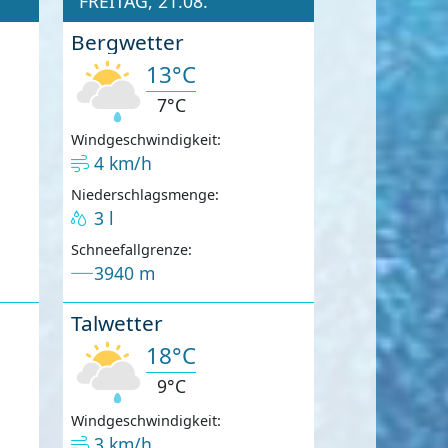
FREITAG, 21.08.
Bergwetter
13°C
7°C
Windgeschwindigkeit:
4 km/h
Niederschlagsmenge:
3 l
Schneefallgrenze:
3940 m
Talwetter
18°C
9°C
Windgeschwindigkeit:
3 km/h