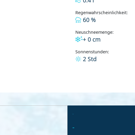
0.4 l
Regenwahrscheinlichkeit:
60 %
Neuschneemenge:
+ 0 cm
Sonnenstunden:
2 Std
-
-