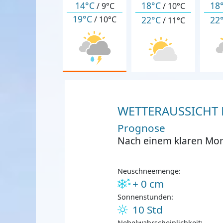
14°C
18°C
18
/
9°C
/
10°C
19°C
22°C
22
/
10°C
/
11°C
WETTERAUSSICHT F
Prognose
Nach einem klaren Mor
Neuschneemenge:
+ 0 cm
Sonnenstunden:
10 Std
Nebelwahrscheinlichkeit: