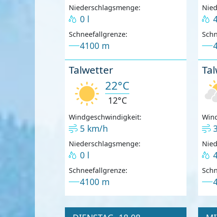
Niederschlagsmenge:
Nie
0 l
4
Schneefallgrenze:
Schn
4100 m
Talwetter
Tal
22°C
12°C
Windgeschwindigkeit:
Wind
5 km/h
Niederschlagsmenge:
Nie
0 l
4
Schneefallgrenze:
Schn
4100 m