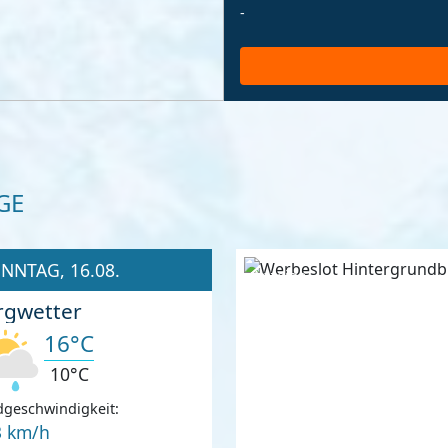
-
GE
NNTAG, 16.08.
Anzeige
rgwetter
16°C
10°C
geschwindigkeit:
3 km/h