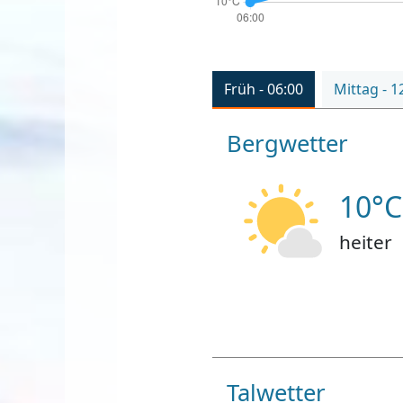
Früh - 06:00
Mittag - 1
Bergwetter
10°C
heiter
Talwetter