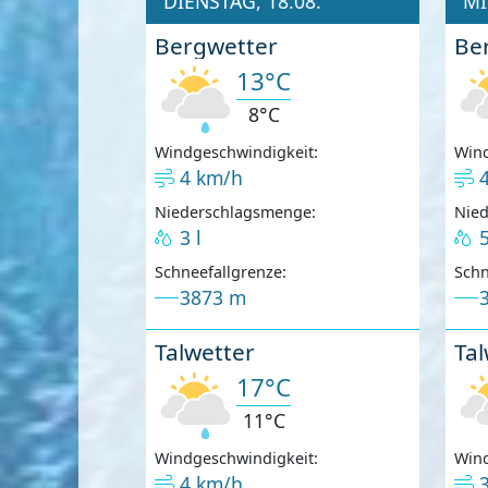
DIENSTAG, 18.08.
MI
Bergwetter
Be
13°C
8°C
Windgeschwindigkeit:
Wind
4 km/h
Niederschlagsmenge:
Nie
3 l
5
Schneefallgrenze:
Schn
3873 m
Talwetter
Tal
17°C
11°C
Windgeschwindigkeit:
Wind
4 km/h