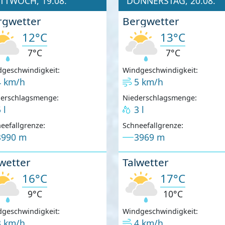
TTWOCH, 19.08.
DONNERSTAG, 20.08.
rgwetter
Bergwetter
12°C
13°C
7°C
7°C
geschwindigkeit:
Windgeschwindigkeit:
4 km/h
5 km/h
derschlagsmenge:
Niederschlagsmenge:
 l
3 l
eefallgrenze:
Schneefallgrenze:
3990 m
3969 m
wetter
Talwetter
16°C
17°C
9°C
10°C
geschwindigkeit:
Windgeschwindigkeit:
3 km/h
4 km/h