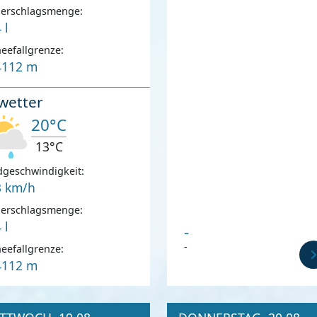
derschlagsmenge:
 l
eefallgrenze:
4112 m
wetter
20°C
13°C
geschwindigkeit:
3 km/h
derschlagsmenge:
 l
-
-
eefallgrenze:
4112 m