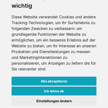
wichtig
Die Schneehoehen Ski APP für iOS und Android - Ein
Muss für alle Wintersportler und Schneefreaks!
Diese Website verwendet Cookies und andere
Tracking-Technologien, um Ihr Surferlebnis zu
folgenden Zwecken zu verbessern:
um
grundlegende Funktionen der Website zu
ermöglichen
,
um ein besseres Erlebnis auf der
Website zu bieten
,
um Ihr Interesse an unseren
Produkten und Dienstleistungen zu messen
und Marketinginteraktionen zu
Impressum
Datenschutz
personalisieren
,
um Anzeigen zu liefern die für
Nutzungsbedingungen
Kontakt
Partner
Sie relevanter sind
.
Portale
FAQ
Newsletter
Mediadaten
Alle akzeptieren
Copyright ©
2026 Schneemenschen GmbH
Ich lehne ab
Einstellungen ändern