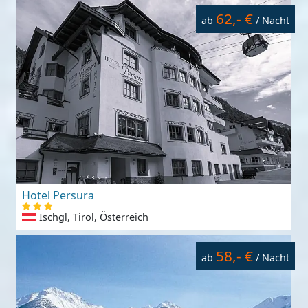
62,- €
ab
/ Nacht
Hotel Persura
Ischgl, Tirol, Österreich
58,- €
ab
/ Nacht