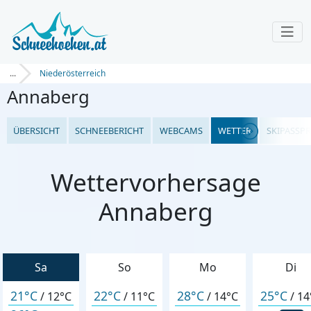
...
Niederösterreich
Annaberg
ÜBERSICHT
SCHNEEBERICHT
WEBCAMS
WETTER
SKIPASSPR
Wettervorhersage
Annaberg
Sa
So
Mo
Di
21°C
22°C
28°C
25°C
/
12°C
/
11°C
/
14°C
/
14