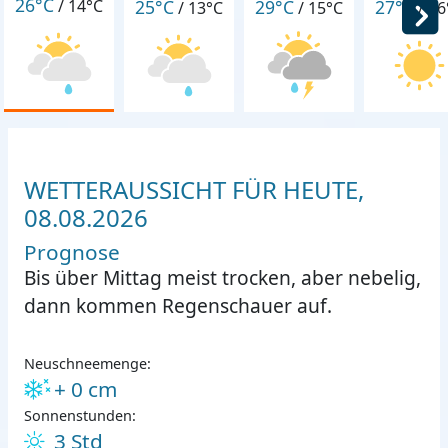
26°C
25°C
29°C
27°C
/
14°C
/
13°C
/
15°C
/
16
WETTERAUSSICHT FÜR HEUTE,
08.08.2026
Prognose
Bis über Mittag meist trocken, aber nebelig,
dann kommen Regenschauer auf.
Neuschneemenge:
+ 0 cm
Sonnenstunden:
3 Std