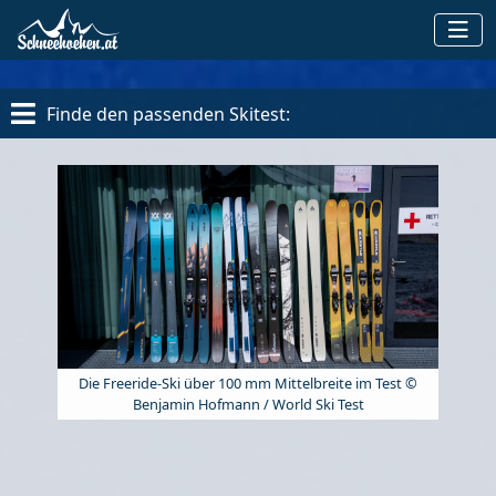
Finde den passenden Skitest:
Die Freeride-Ski über 100 mm Mittelbreite im Test ©
Benjamin Hofmann / World Ski Test