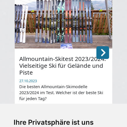
Allmountain-Skitest 2023/2024:
He
Vielseitige Ski für Gelände und
20
Piste
27.1
Die
27.10.2023
202
Die besten Allmountain-Skimodelle
für
2023/2024 im Test. Welcher ist der beste Ski
für jeden Tag?
Ihre Privatsphäre ist uns