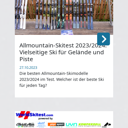
Allmountain-Skitest 2023/2024:
He
Vielseitige Ski für Gelände und
20
Piste
27.1
Die
27.10.2023
202
Die besten Allmountain-Skimodelle
für
2023/2024 im Test. Welcher ist der beste Ski
für jeden Tag?