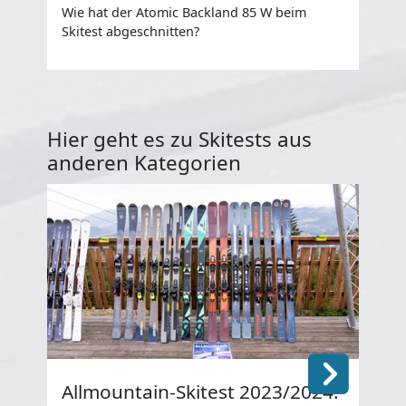
Wie hat der Atomic Backland 85 W beim
Wie
Skitest abgeschnitten?
Ski
Hier geht es zu Skitests aus
anderen Kategorien
Allmountain-Skitest 2023/2024:
He