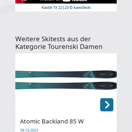
Kästle TX 22|23 © kaestleski
Weitere Skitests aus der
Kategorie Tourenski Damen
Atomic Backland 85 W
Ro
28.10.2023
28.1