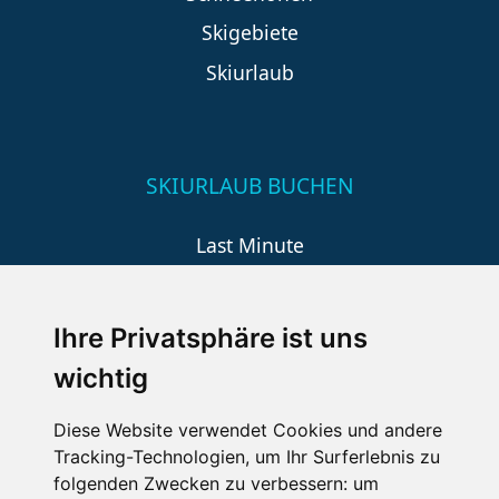
Skigebiete
Skiurlaub
SKIURLAUB BUCHEN
Last Minute
An der Piste
Wellness
Ihre Privatsphäre ist uns
wichtig
SCHNEEHÖHEN SKI APP
Diese Website verwendet Cookies und andere
Tracking-Technologien, um Ihr Surferlebnis zu
Die Schneehoehen Ski APP für iOS und Android - Ein
folgenden Zwecken zu verbessern:
um