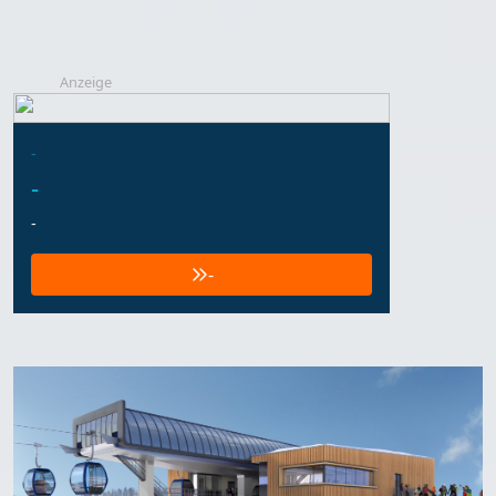
Anzeige
-
-
-
-