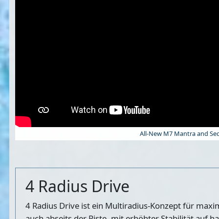
All-New M7 Mantra and Secr
4 Radius Drive
4 Radius Drive ist ein Multiradius-Konzept für maxi
auch abseits der Piste, mit erhöhter Stabilität au