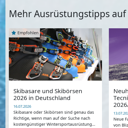
Mehr Ausrüstungstipps au
Empfohlen
Skibasare und Skibörsen
Neuh
2026 in Deutschland
Tecni
2026
16.07.2026
Skibasare oder Skibörsen sind genau das
13.07.20
Richtige, wenn man auf der Suche nach
Neue Fa
kostengünstiger Wintersportausrüstung
von Bli