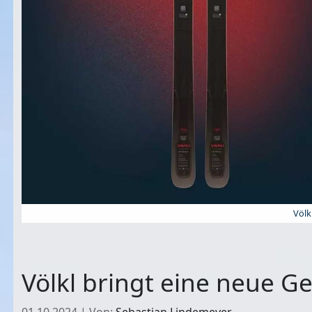
Völk
Völkl bringt eine neue G
01.10.2024
|
Von:
Sebastian Lindemeyer