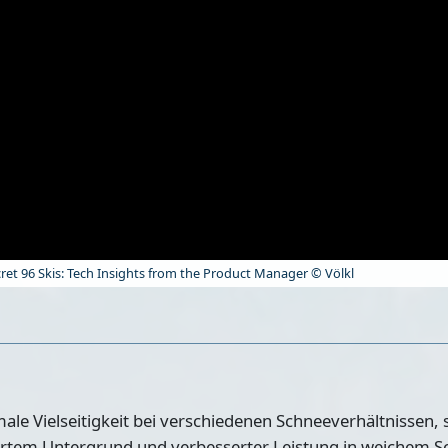
et 96 Skis: Tech Insights from the Product Manager © Völkl
male Vielseitigkeit bei verschiedenen Schneeverhältnissen, 
f hartem Untergrund und verbesserter Leistung in weichem S