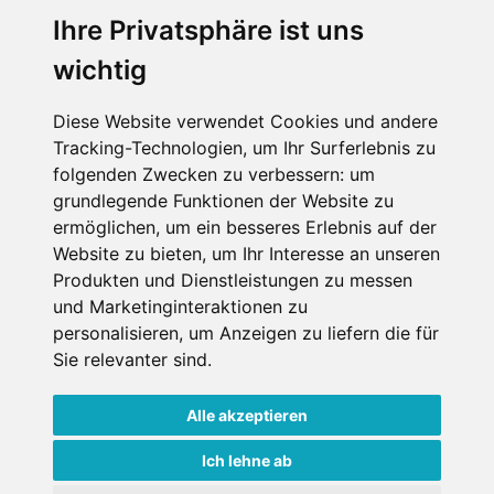
Wellness
Ihre Privatsphäre ist uns
wichtig
SCHNEEHÖHEN SKI APP
Diese Website verwendet Cookies und andere
Tracking-Technologien, um Ihr Surferlebnis zu
Die Schneehoehen Ski APP für iOS und Android - Ein
folgenden Zwecken zu verbessern:
um
Muss für alle Wintersportler und Schneefreaks!
grundlegende Funktionen der Website zu
ermöglichen
,
um ein besseres Erlebnis auf der
Website zu bieten
,
um Ihr Interesse an unseren
Produkten und Dienstleistungen zu messen
und Marketinginteraktionen zu
personalisieren
,
um Anzeigen zu liefern die für
Sie relevanter sind
.
Alle akzeptieren
Impressum
Datenschutz
Nutzungsbedingungen
Kontakt
Partner
Ich lehne ab
Portale
FAQ
Newsletter
Mediadaten