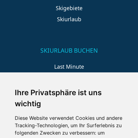
Skigebiete
Skiurlaub
SKIURLAUB BUCHEN
Last Minute
An der Piste
Wellness
Ihre Privatsphäre ist uns
wichtig
SCHNEEHÖHEN SKI APP
Diese Website verwendet Cookies und andere
Tracking-Technologien, um Ihr Surferlebnis zu
Die Schneehoehen Ski APP für iOS und Android - Ein
folgenden Zwecken zu verbessern:
um