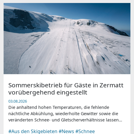
Sommerskibetrieb für Gäste in Zermatt
vorübergehend eingestellt
03.08.2026
Die anhaltend hohen Temperaturen, die fehlende
nächtliche Abkühlung, wiederholte Gewitter sowie die
veränderten Schnee- und Gletscherverhältnisse lassen
einen sicheren und qualitativ hochwertigen Skibetrieb
#Aus den Skigebieten
#News
#Schnee
für Gäste derzeit nicht mehr zu.