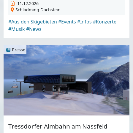
11.12.2026
Schladming Dachstein
#Aus den Skigebieten
#Events
#Infos
#Konzerte
#Musik
#News
Presse
Tressdorfer Almbahn am Nassfeld