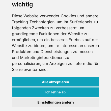
wichtig
SCHNEEHÖHEN SKI APP
Diese Website verwendet Cookies und andere
Tracking-Technologien, um Ihr Surferlebnis zu
Die Schneehoehen Ski APP für iOS und Android - Ein
folgenden Zwecken zu verbessern:
um
Muss für alle Wintersportler und Schneefreaks!
grundlegende Funktionen der Website zu
ermöglichen
,
um ein besseres Erlebnis auf der
Website zu bieten
,
um Ihr Interesse an unseren
Produkten und Dienstleistungen zu messen
und Marketinginteraktionen zu
personalisieren
,
um Anzeigen zu liefern die für
Sie relevanter sind
.
Alle akzeptieren
Impressum
Datenschutz
Nutzungsbedingungen
Kontakt
Partner
Ich lehne ab
Portale
FAQ
Newsletter
Mediadaten
Einstellungen ändern
Copyright ©
2026 Schneemenschen GmbH