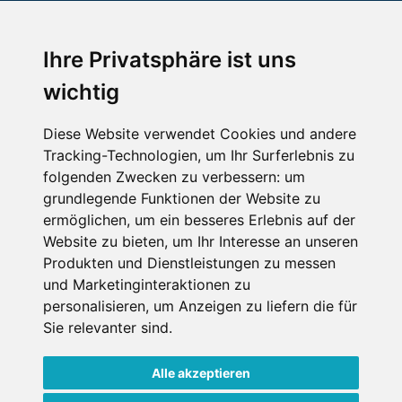
An der Piste
Wellness
Ihre Privatsphäre ist uns
wichtig
SCHNEEHÖHEN SKI APP
Diese Website verwendet Cookies und andere
Tracking-Technologien, um Ihr Surferlebnis zu
Die Schneehoehen Ski APP für iOS und Android - Ein
folgenden Zwecken zu verbessern:
um
Muss für alle Wintersportler und Schneefreaks!
grundlegende Funktionen der Website zu
ermöglichen
,
um ein besseres Erlebnis auf der
Website zu bieten
,
um Ihr Interesse an unseren
Produkten und Dienstleistungen zu messen
und Marketinginteraktionen zu
personalisieren
,
um Anzeigen zu liefern die für
Sie relevanter sind
.
Alle akzeptieren
Impressum
Datenschutz