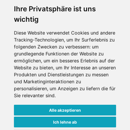
Wellness
Ihre Privatsphäre ist uns
wichtig
SCHNEEHÖHEN SKI APP
Diese Website verwendet Cookies und andere
Tracking-Technologien, um Ihr Surferlebnis zu
Die Schneehoehen Ski APP für iOS und Android - Ein
folgenden Zwecken zu verbessern:
um
Muss für alle Wintersportler und Schneefreaks!
grundlegende Funktionen der Website zu
ermöglichen
,
um ein besseres Erlebnis auf der
Website zu bieten
,
um Ihr Interesse an unseren
Produkten und Dienstleistungen zu messen
und Marketinginteraktionen zu
personalisieren
,
um Anzeigen zu liefern die für
Sie relevanter sind
.
Alle akzeptieren
Impressum
Datenschutz
Nutzungsbedingungen
Kontakt
Partner
Ich lehne ab
Portale
FAQ
Newsletter
Mediadaten