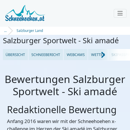
...
Salzburger Land
Salzburger Sportwelt - Ski amadé
ÜBERSICHT
SCHNEEBERICHT
WEBCAMS
WETTER
SKIPASSPR
Bewertungen Salzburger
Sportwelt - Ski amadé
Redaktionelle Bewertung
Anfang 2016 waren wir mit der Schneehoehen x-
challenge im Herzen der Ski amadé im Salzburger