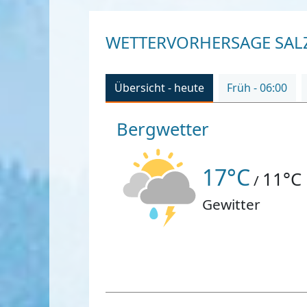
WETTERVORHERSAGE SALZ
Übersicht - heute
Früh - 06:00
Bergwetter
17°C
11°C
/
Gewitter