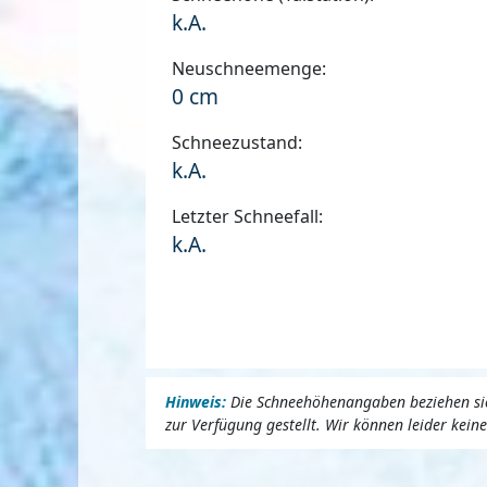
k.A.
Neuschneemenge:
0 cm
Schneezustand:
k.A.
Letzter Schneefall:
k.A.
Hinweis:
Die Schneehöhenangaben beziehen sich
zur Verfügung gestellt. Wir können leider kei