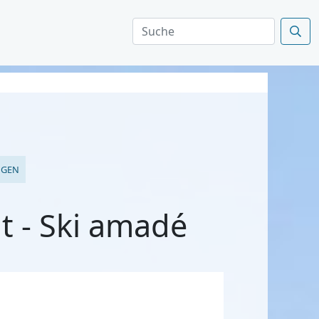
NGEN
t - Ski amadé