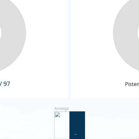
/ 97
Piste
Anzeige
-
-