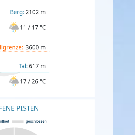
Berg:
2102 m
11 / 17 °C
llgrenze:
3600 m
Tal:
617 m
17 / 26 °C
FENE PISTEN