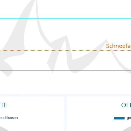
Schneefa
FTE
OF