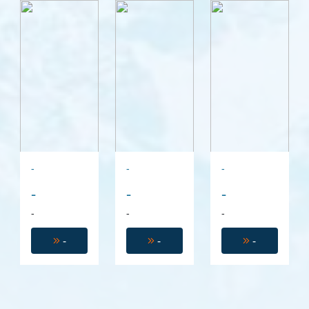
-
-
-
-
-
-
-
-
-
-
-
-