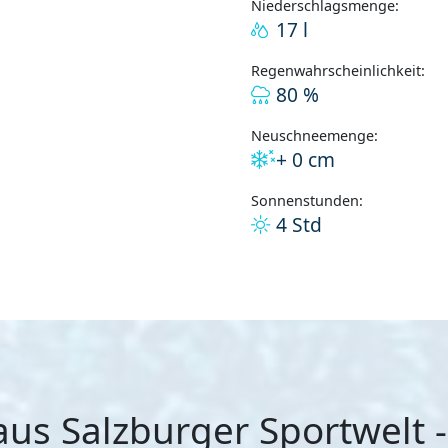
Niederschlagsmenge:
17 l
Regenwahrscheinlichkeit:
80 %
Neuschneemenge:
+ 0 cm
Sonnenstunden:
4 Std
s Salzburger Sportwelt 