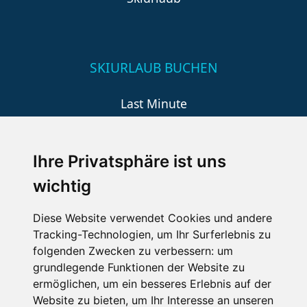
SKIURLAUB BUCHEN
Last Minute
An der Piste
Wellness
Ihre Privatsphäre ist uns
wichtig
SCHNEEHÖHEN SKI APP
Diese Website verwendet Cookies und andere
Tracking-Technologien, um Ihr Surferlebnis zu
Die Schneehoehen Ski APP für iOS und Android - Ein
folgenden Zwecken zu verbessern:
um
Muss für alle Wintersportler und Schneefreaks!
grundlegende Funktionen der Website zu
ermöglichen
,
um ein besseres Erlebnis auf der
Website zu bieten
,
um Ihr Interesse an unseren