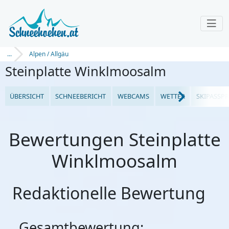
...
Alpen / Allgäu
Steinplatte Winklmoosalm
ÜBERSICHT
SCHNEEBERICHT
WEBCAMS
WETTER
SKIPASSPR
Bewertungen Steinplatte
Winklmoosalm
Redaktionelle Bewertung
Gesamtbewertung: