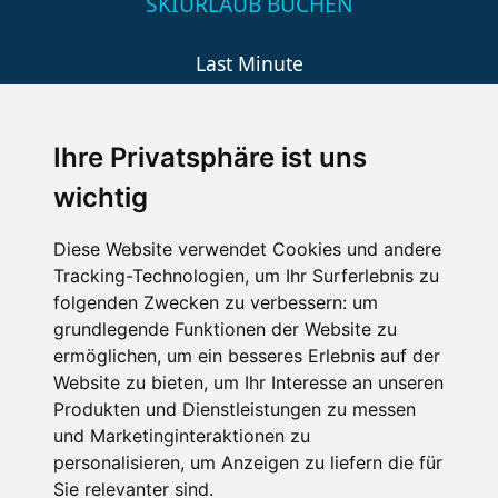
SKIURLAUB BUCHEN
Last Minute
An der Piste
Wellness
Ihre Privatsphäre ist uns
wichtig
SCHNEEHÖHEN SKI APP
Diese Website verwendet Cookies und andere
Tracking-Technologien, um Ihr Surferlebnis zu
Die Schneehoehen Ski APP für iOS und Android - Ein
folgenden Zwecken zu verbessern:
um
Muss für alle Wintersportler und Schneefreaks!
grundlegende Funktionen der Website zu
ermöglichen
,
um ein besseres Erlebnis auf der
Website zu bieten
,
um Ihr Interesse an unseren
Produkten und Dienstleistungen zu messen
und Marketinginteraktionen zu
personalisieren
,
um Anzeigen zu liefern die für
Sie relevanter sind
.