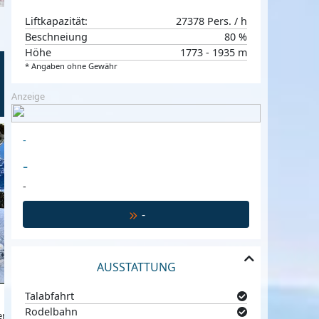
Liftkapazität:
27378 Pers. / h
Beschneiung
80 %
Höhe
1773 - 1935 m
* Angaben ohne Gewähr
Anzeige
L'Oustalet
€ 157,-
€ 234,-
-
ab
p.P. p.N
ab
Font Romeu, Pyrenäen, Frankreich
-
-
-
AUSSTATTUNG
Talabfahrt
Rodelbahn
näen, Frankreich