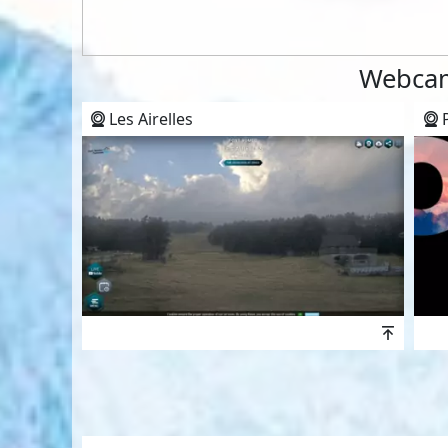
Webcam
Les Airelles
P
Höhen