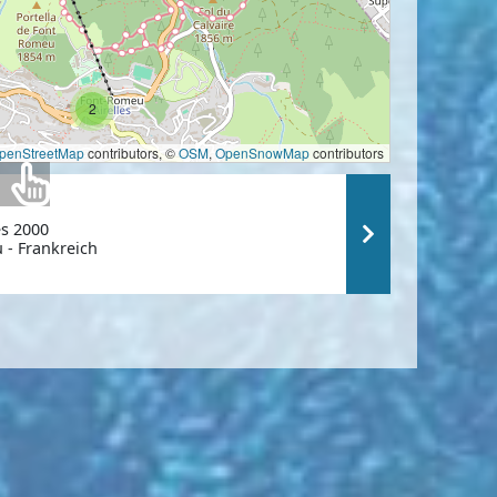
2
penStreetMap
contributors, ©
OSM
,
OpenSnowMap
contributors
es 2000
 - Frankreich