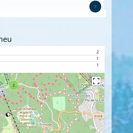
omeu
2
1
1
2