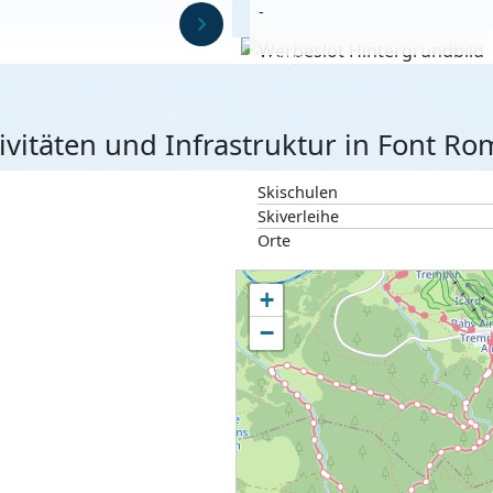
-
Anzeige
ivitäten und Infrastruktur in Font R
Skischulen
Skiverleihe
Orte
+
−