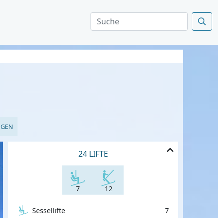
NGEN
24 LIFTE
7
12
Sessellifte
7