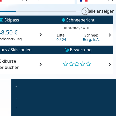
alle anzeigen
Skipass
Schneebericht
10.04.2026, 14:58
48,50 €
Lifte:
Schnee:
achsener / Tag
0 / 24
Berg: k.A.
urs / Skischulen
Bewertung
Skikurse
ier buchen
-
-
-