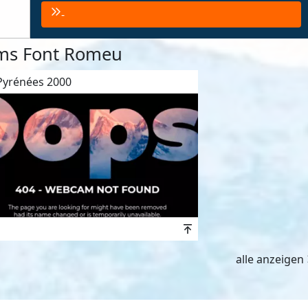
-
s Font Romeu
yrénées 2000
wert
Höhenwert
alle anzeigen