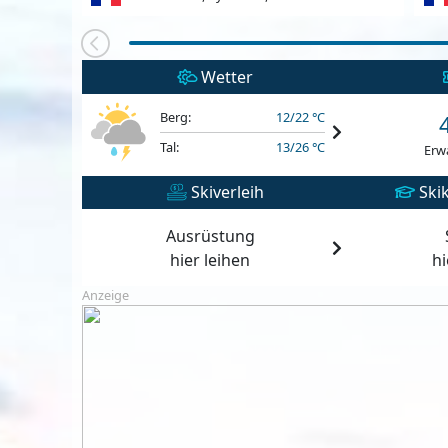
Wetter
Berg:
12/22 °C
Tal:
13/26 °C
Erw
Skiverleih
Skik
Ausrüstung
hier leihen
h
Anzeige