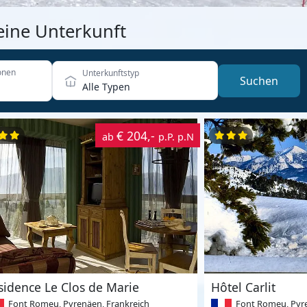
eine Unterkunft
onen
Unterkunftstyp
Suchen
Alle Typen
€ 204,-
ab
p.P. p.N
sidence Le Clos de Marie
Hôtel Carlit
Font Romeu, Pyrenäen, Frankreich
Font Romeu, Pyre