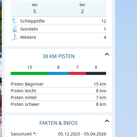
4er
6er
5
2
Schlepplifte
12
Gondeln
1
Weitere
4
38 KM PISTEN
15
8
7
8
Pisten Beginner
15 km
Pisten leicht
8 km
Pisten mittel
7 km
Pisten schwer
8 km
FAKTEN & INFOS
Saisonzeit *:
05.12.2025 - 05.04.2026