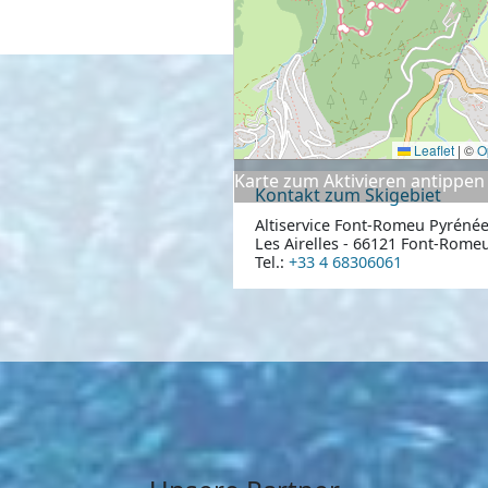
Leaflet
|
©
O
Karte zum Aktivieren antippen
Kontakt zum Skigebiet
Altiservice Font-Romeu Pyréné
Les Airelles - 66121 Font-Romeu
Tel.:
+33 4 68306061