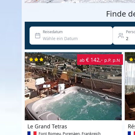
Finde d
Reisedatum
Pers
€ 142,-
ab
p.P. p.N
Le Grand Tetras
Ré
Font Romeu, Pyrenäen, Frankreich