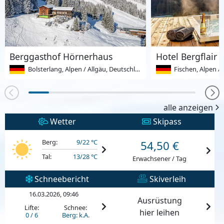
Berggasthof Hörnerhaus
Hotel Bergflair
Bolsterlang, Alpen / Allgäu, Deutschland
Fischen, Alpen /
alle anzeigen
Wetter
Skipass
Berg:
9/22 °C
54,50 €
Tal:
13/28 °C
Erwachsener / Tag
Schneebericht
Skiverleih
16.03.2026, 09:46
Ausrüstung
Lifte:
Schnee:
hier leihen
0 / 6
Berg: k.A.