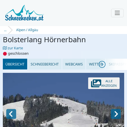
...
Alpen / Allgäu
Bolsterlang Hörnerbahn
zur Karte
⬤
geschlossen
ÜBERSICHT
SCHNEEBERICHT
WEBCAMS
WETTER
SKIPASSPR
ALLE
ANZEIGEN