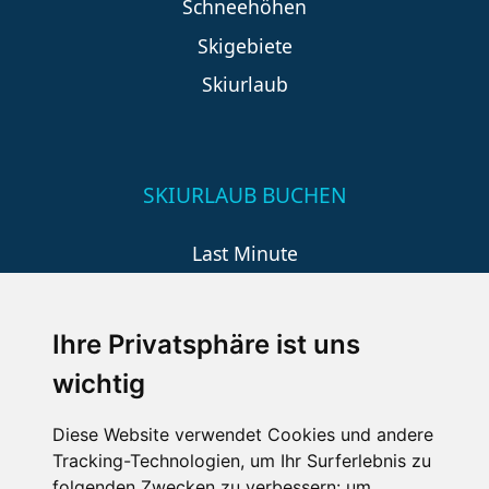
Schneehöhen
Skigebiete
Skiurlaub
SKIURLAUB BUCHEN
Last Minute
An der Piste
Wellness
Ihre Privatsphäre ist uns
wichtig
SCHNEEHÖHEN SKI APP
Diese Website verwendet Cookies und andere
Tracking-Technologien, um Ihr Surferlebnis zu
Die Schneehoehen Ski APP für iOS und Android - Ein
folgenden Zwecken zu verbessern:
um