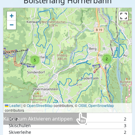
Bolsterlang Hörnerbahn
+
−
2
5
Leaflet
|
©
OpenStreetMap
contributors, ©
OSM
,
OpenSnowMap
contributors
Karte zum Aktivieren antippen
Orte
2
Skischulen
3
Skiverleihe
2