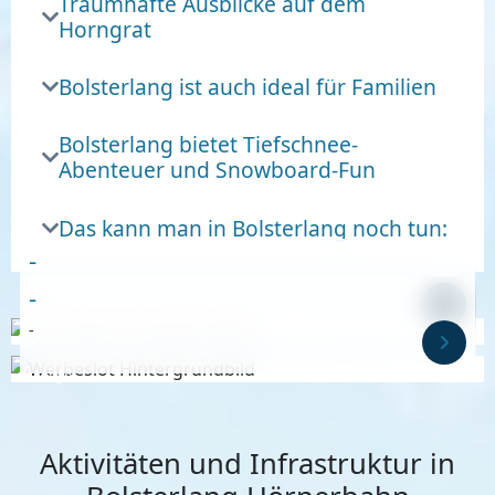
Traumhafte Ausblicke auf dem
Horngrat
Bolsterlang ist auch ideal für Familien
Bolsterlang bietet Tiefschnee-
Abenteuer und Snowboard-Fun
Das kann man in Bolsterlang noch tun:
-
-
-
-
Anzeige
Anzeige
Aktivitäten und Infrastruktur in