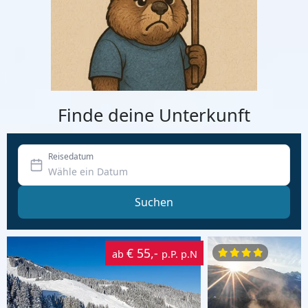
Finde deine Unterkunft
Reisedatum
Suchen
€ 55,-
ab
p.P. p.N