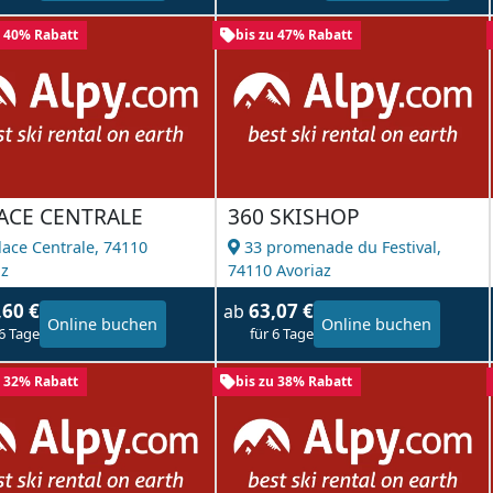
u 40% Rabatt
bis zu 47% Rabatt
LACE CENTRALE
360 SKISHOP
lace Centrale,
74110
33 promenade du Festival,
az
74110 Avoriaz
,60 €
63,07 €
ab
Online buchen
Online buchen
 6 Tage
für 6 Tage
u 32% Rabatt
bis zu 38% Rabatt