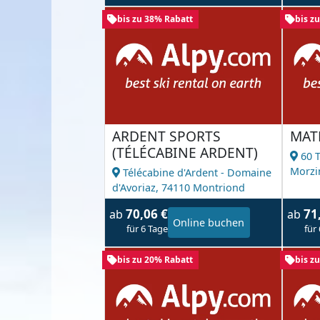
bis zu 38% Rabatt
bis z
ARDENT SPORTS
MAT
(TÉLÉCABINE ARDENT)
60 
Morzi
Télécabine d'Ardent - Domaine
d'Avoriaz,
74110 Montriond
70,06 €
71
ab
ab
Online buchen
für 6 Tage
für
bis zu 20% Rabatt
bis z