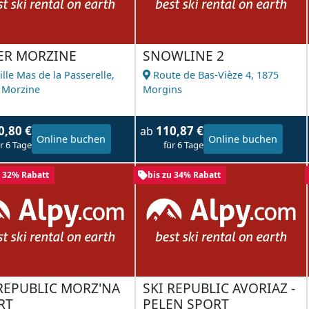
ER MORZINE
SNOWLINE 2
ille Mas de la Passerelle,
Route de Bas-Vièze 4,
1875
 Morzine
Morgins
0,80 €
110,87 €
ab
Online buchen
Online buchen
r 6 Tage
für 6 Tage
u 32% Rabatt
bis zu 34% Rabatt
 REPUBLIC MORZ'NA
SKI REPUBLIC AVORIAZ -
RT
PELEN SPORT