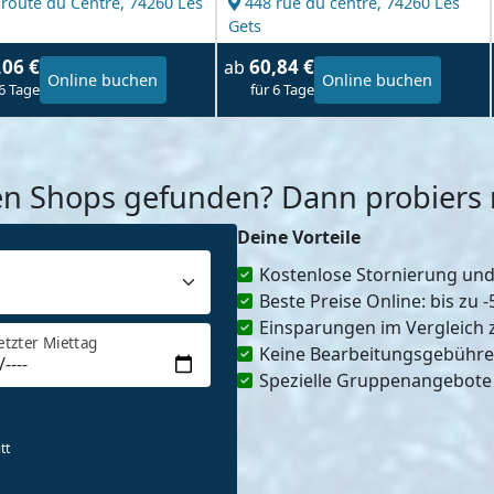
 route du Centre,
74260 Les
448 rue du centre,
74260 Les
Gets
,06 €
60,84 €
ab
Online buchen
Online buchen
 6 Tage
für 6 Tage
en Shops gefunden? Dann probiers m
Deine Vorteile
Kostenlose Stornierung un
Beste Preise Online: bis zu 
Einsparungen im Vergleich 
etzter Miettag
Keine Bearbeitungsgebühr
Spezielle Gruppenangebote
tt