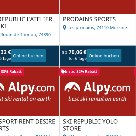
REPUBLIC L'ATELIER
PRODAINS SPORTS
KI
Les prodains,
74110 Morzine
 Route de Thonon,
74390
l
,32 €
70,06 €
ab
Online buchen
Online buchen
 6 Tage
für 6 Tage
u 38% Rabatt
bis zu 32% Rabatt
SPORT-RENT DESIRE
SKI REPUBLIC YOLO
RTS
STORE