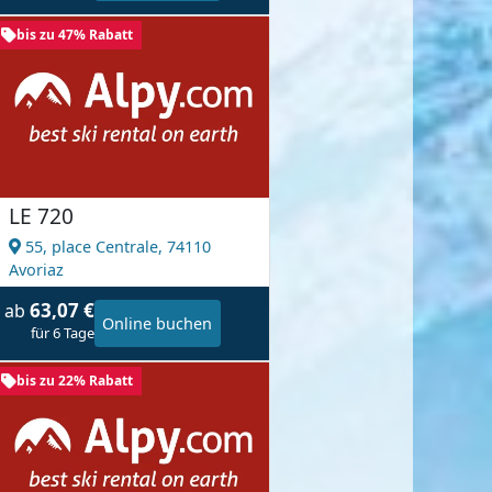
bis zu 47% Rabatt
LE 720
55, place Centrale,
74110
Avoriaz
63,07 €
ab
Online buchen
für 6 Tage
bis zu 22% Rabatt