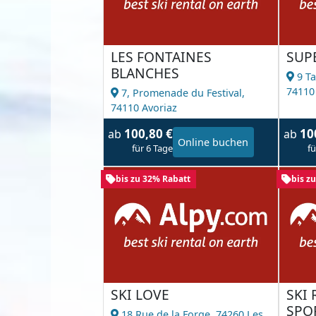
LES FONTAINES
SUP
BLANCHES
9 Ta
74110
7, Promenade du Festival,
74110 Avoriaz
100,80 €
10
ab
ab
Online buchen
für 6 Tage
fü
bis zu 32% Rabatt
bis z
SKI LOVE
SKI
SPO
18 Rue de la Forge,
74260 Les