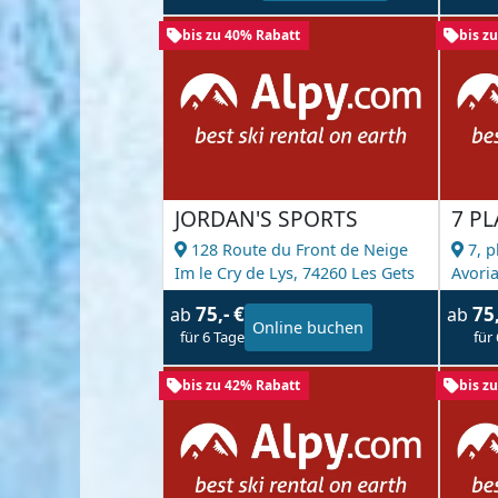
bis zu 40% Rabatt
bis z
JORDAN'S SPORTS
7 P
128 Route du Front de Neige
7, p
Im le Cry de Lys,
74260 Les Gets
Avori
75,- €
75
ab
ab
Online buchen
für 6 Tage
für
bis zu 42% Rabatt
bis z