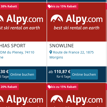
u 38% Rabatt
bis zu 15% Rabatt
HIAS SPORT
SNOWLINE
TDM du Pleney,
74110
Route de France 22,
1875
ne
Morgins
,30 €
110,87 €
ab
Online buchen
Online buchen
 6 Tage
für 6 Tage
u 20% Rabatt
bis zu 15% Rabatt