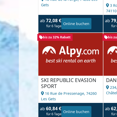
Gets
3 R
74110
72,08 €
79
ab
ab
Online buchen
für 6 Tage
für
bis zu 32% Rabatt
bis z
SKI REPUBLIC EVASION
DAN
SPORT
234,
Châte
16 Rue de Pressenage,
74260
Les Gets
60,84 €
62
ab
ab
Online buchen
für 6 Tage
für