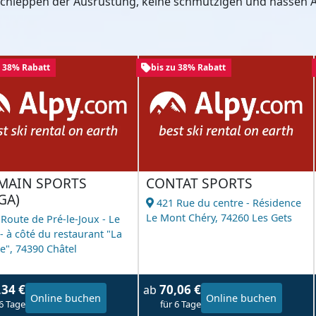
 Schleppen der Ausrüstung, keine schmutzigen und nassen A
u 38% Rabatt
bis zu 38% Rabatt
MAIN SPORTS
CONTAT SPORTS
GA)
421 Rue du centre - Résidence
Le Mont Chéry,
74260 Les Gets
 Route de Pré-le-Joux - Le
- à côté du restaurant "La
e",
74390 Châtel
,34 €
70,06 €
ab
Online buchen
Online buchen
 6 Tage
für 6 Tage