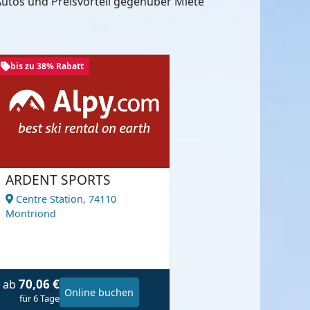
utos und Preisvorteil gegenüber Miete
bis zu 38% Rabatt
ARDENT SPORTS
Centre Station,
74110
Montriond
70,06 €
ab
Online buchen
für 6 Tage