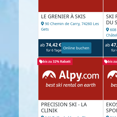
LE GRENIER À SKIS
SKI 
DU S
90 Chemin de Carry,
74260 Les
Gets
608
Châte
74,42 €
47
ab
ab
Online buchen
für 6 Tage
für
bis zu 32% Rabatt
bis z
PRECISION SKI - LA
EKO
CLINIK
SPO