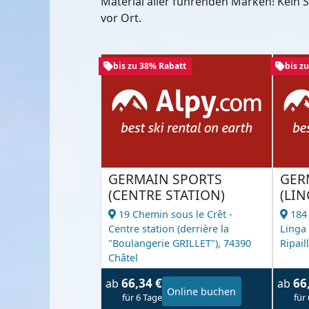
Material aller führenden Marken! Kein
vor Ort.
bis zu 38% Rabatt
bis z
GERMAIN SPORTS
GER
(CENTRE STATION)
(LIN
19 Chemin sous le Crêt -
184
Centre station (derrière la
Linga 
"Boulangerie GRILLET"),
74390
Ripaill
Châtel
66,34 €
66
ab
ab
Online buchen
für 6 Tage
für