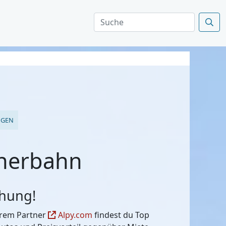
NGEN
rnerbahn
chung!
serem Partner
Alpy.com
findest du Top