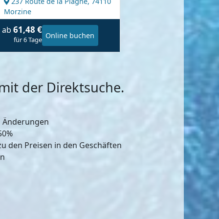
237 Route de la Plagne,
74110
Morzine
61,48 €
ab
Online buchen
für 6 Tage
it der Direktsuche.
d Änderungen
-50%
zu den Preisen in den Geschäften
en