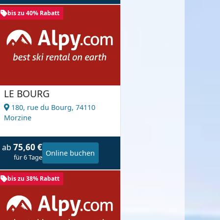
bis zu 40% Rabatt
LE BOURG
180, rue du Bourg,
74110
Morzine
75,60 €
ab
Online buchen
für 6 Tage
bis zu 38% Rabatt