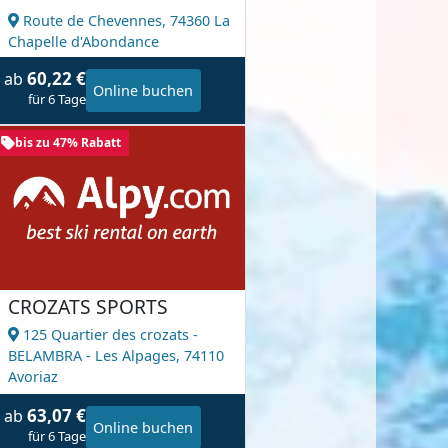
Route de Chevennes,
74360 La
Chapelle d'Abondance
60,22 €
ab
Online buchen
für 6 Tage
bis zu 47% Rabatt
CROZATS SPORTS
125 Quartier des crozats -
BELAMBRA - Les Alpages,
74110
Avoriaz
63,07 €
ab
Online buchen
für 6 Tage