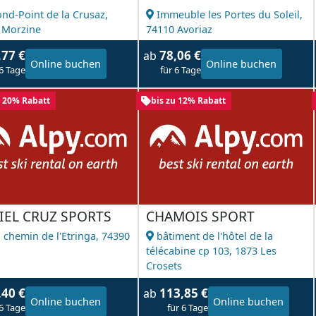
ond-Point de la Crusaz,
Immeuble les Portes du Soleil,
 Morzine
74110 Avoriaz
,77 €
78,06 €
ab
Online buchen
Online buchen
 6 Tage
für 6 Tage
u 20% Rabatt
bis zu 12% Rabatt
IEL CRUZ SPORTS
CHAMOIS SPORT
 chemin de l'Etringa,
74390
bâtiment de l'hôtel de la
l
télécabine cp 103,
1873 Les
Crosets
,40 €
113,85 €
ab
Online buchen
Online buchen
 6 Tage
für 6 Tage