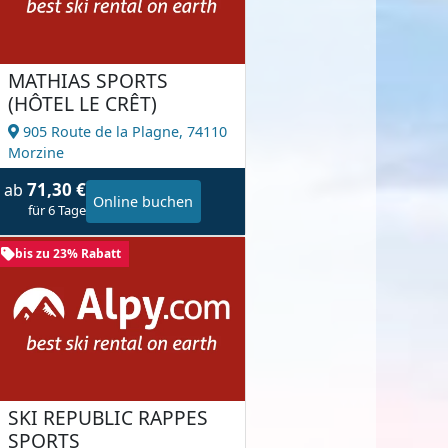
MATHIAS SPORTS
(HÔTEL LE CRÊT)
905 Route de la Plagne,
74110
Morzine
71,30 €
ab
Online buchen
für 6 Tage
bis zu 23% Rabatt
SKI REPUBLIC RAPPES
SPORTS