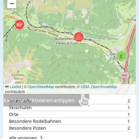
−
2
Leaflet
|
©
OpenStreetMap
contributors, ©
OSM
,
OpenSnowMap
contributors
Karte zum Aktivieren antippen
Skiverleihe
2
Skischulen
1
Orte
1
Besondere Rodelbahnen
1
Besondere Pisten
2
alle anzeigen