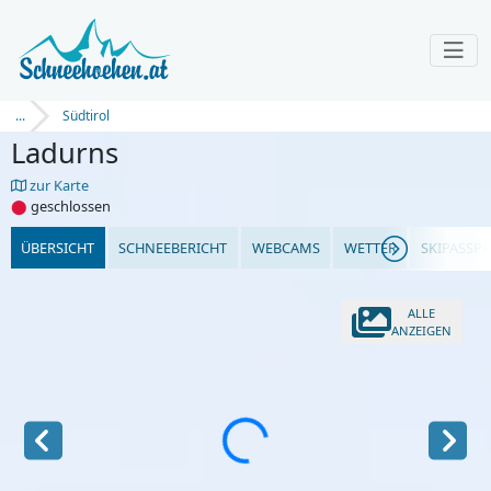
...
Südtirol
Ladurns
zur Karte
⬤
geschlossen
ÜBERSICHT
SCHNEEBERICHT
WEBCAMS
WETTER
SKIPASSPR
ALLE
ANZEIGEN