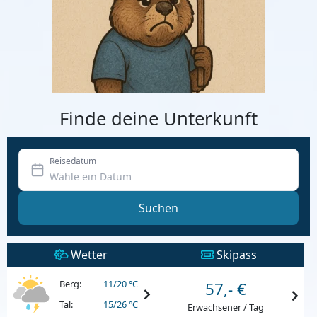
Finde deine Unterkunft
Reisedatum
Suchen
Wetter
Skipass
Berg:
11/20 °C
57,- €
Tal:
15/26 °C
Erwachsener / Tag