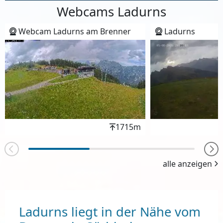
Webcams Ladurns
Webcam Ladurns am Brenner
Ladurns
Höhenwert
1715m
alle anzeigen
Ladurns liegt in der Nähe vom