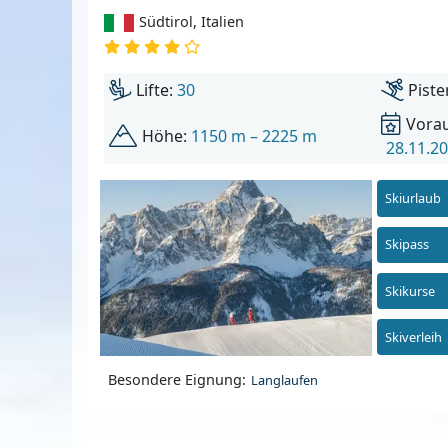
Südtirol
,
Italien
Lifte:
30
Piste
Vorau
Höhe:
1150 m – 2225 m
28.11.20
Skiurlaub
Skipass
Skikurse
Skiverleih
Besondere Eignung:
Langlaufen