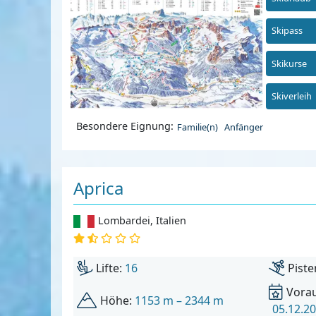
Skipass
Skikurse
Skiverleih
Besondere Eignung:
Familie(n)
Anfänger
Aprica
Lombardei
,
Italien
Lifte:
16
Piste
Vorau
Höhe:
1153 m – 2344 m
05.12.20