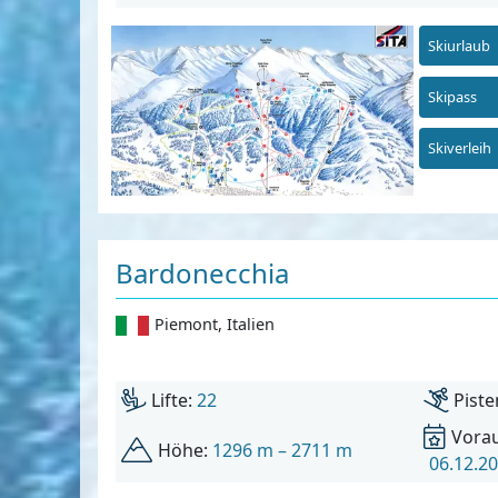
Skiurlaub
Skipass
Skiverleih
Bardonecchia
Piemont
,
Italien
Lifte:
22
Piste
Vorau
Höhe:
1296 m – 2711 m
06.12.20