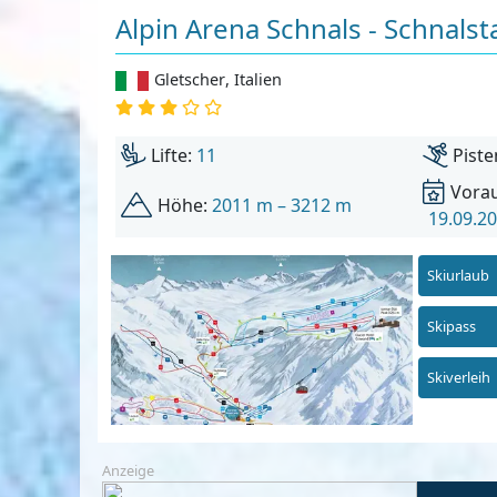
Alpin Arena Schnals - Schnalst
Gletscher
,
Italien
Lifte:
11
Piste
Vorau
Höhe:
2011 m – 3212 m
19.09.20
Skiurlaub
Skipass
Skiverleih
Anzeige