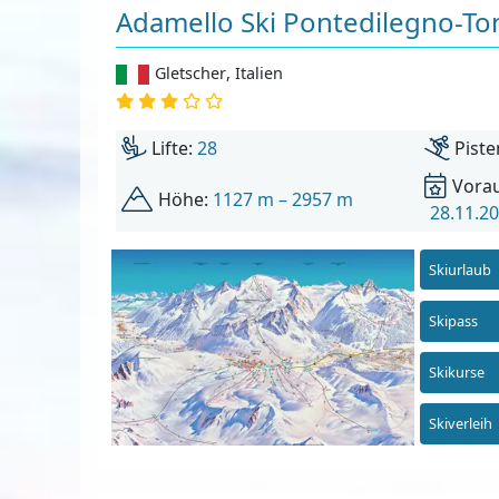
Adamello Ski Pontedilegno-To
Gletscher
,
Italien
Lifte:
28
Piste
Vorau
Höhe:
1127 m – 2957 m
28.11.20
Skiurlaub
Skipass
Skikurse
Skiverleih