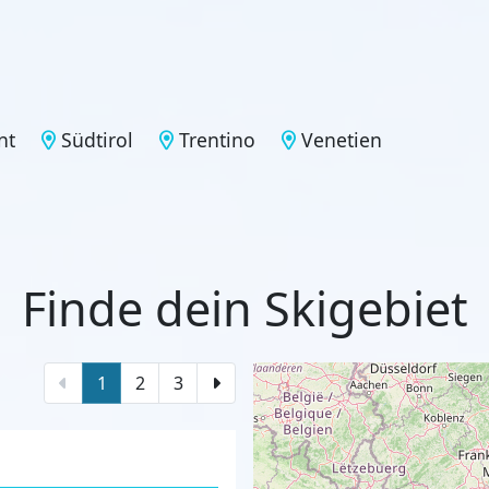
nt
Südtirol
Trentino
Venetien
Finde dein Skigebiet
1
2
3