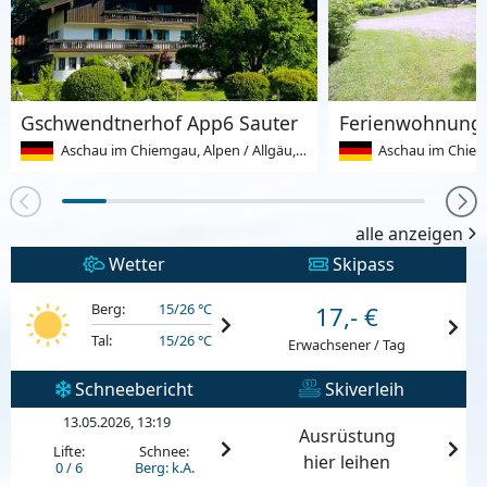
Gschwendtnerhof App6 Sauter
Aschau im Chiemgau, Alpen / Allgäu, Deutschland
Aschau im Chiemgau, A
alle anzeigen
Wetter
Skipass
Berg:
15/26 °C
17,- €
Tal:
15/26 °C
Erwachsener / Tag
Schneebericht
Skiverleih
13.05.2026, 13:19
Ausrüstung
Lifte:
Schnee:
hier leihen
0 / 6
Berg: k.A.