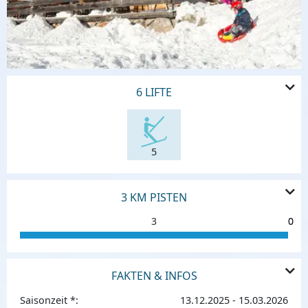
6 LIFTE
5
3 KM PISTEN
3
0
0
FAKTEN & INFOS
Saisonzeit *:
13.12.2025 - 15.03.2026