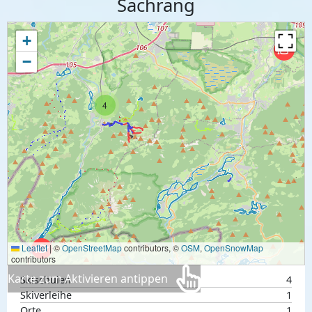
Sachrang
+
−
4
Leaflet
|
©
OpenStreetMap
contributors, ©
OSM
,
OpenSnowMap
contributors
Karte zum Aktivieren antippen
Skischulen
4
Skiverleihe
1
Orte
1