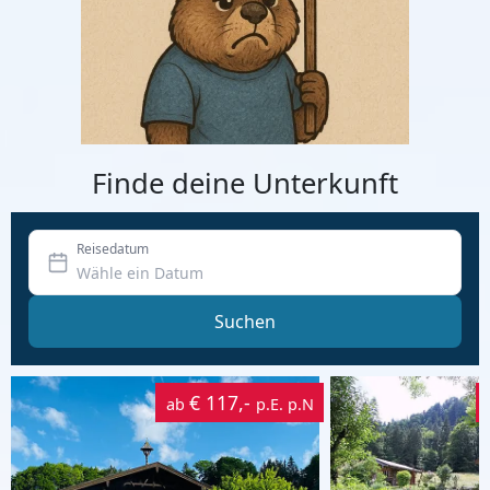
Finde deine Unterkunft
Reisedatum
Suchen
€ 117,-
ab
p.E. p.N