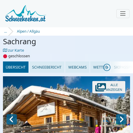
...
Alpen / Allgäu
Sachrang
zur Karte
⬤
geschlossen
ÜBERSICHT
SCHNEEBERICHT
WEBCAMS
WETTER
SKIPASSPR
ALLE
ANZEIGEN