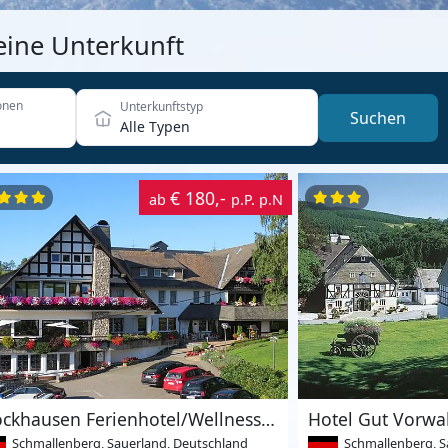
eine Unterkunft
onen
Unterkunftstyp
Suchen
Alle Typen
€ 180,-
ab
p.P. p.N
Stockhausen Ferienhotel/Wellnesshotel
Hotel Gut Vorwa
Schmallenberg, Sauerland, Deutschland
Schmallenberg, S