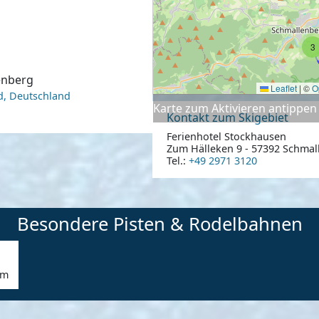
3
lenberg
Leaflet
|
©
O
d, Deutschland
Karte zum Aktivieren antippen
Kontakt zum Skigebiet
Ferienhotel Stockhausen
Zum Hälleken 9 - 57392 Schmal
Tel.:
+49 2971 3120
Besondere Pisten & Rodelbahnen
km