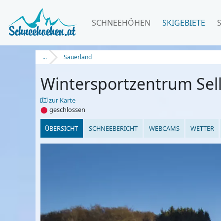
SCHNEEHÖHEN
SKIGEBIETE
...
Sauerland
Wintersportzentrum Sel
zur Karte
⬤
geschlossen
ÜBERSICHT
SCHNEEBERICHT
WEBCAMS
WETTER