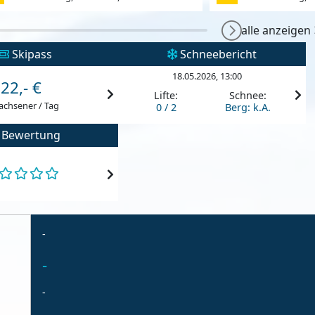
alle anzeigen
Skipass
Schneebericht
18.05.2026, 13:00
22,- €
Lifte:
Schnee:
achsener / Tag
0 / 2
Berg: k.A.
Bewertung
-
-
-