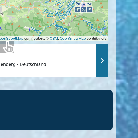
penStreetMap
contributors, ©
OSM
,
OpenSnowMap
contributors
lenberg - Deutschland