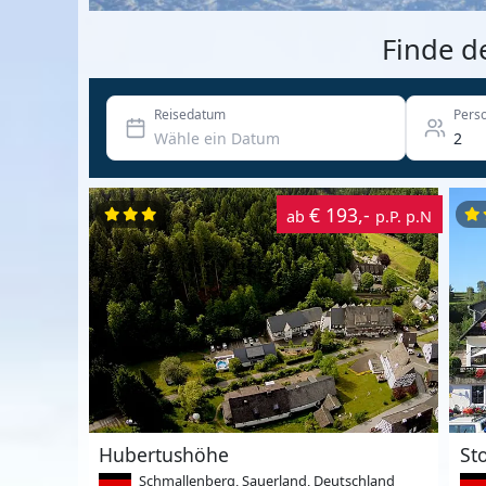
Finde d
Reisedatum
Pers
€ 193,-
ab
p.P. p.N
Hubertushöhe
Schmallenberg, Sauerland, Deutschland