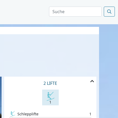
2 LIFTE
1
Schlepplifte
1