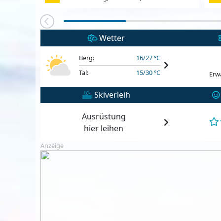
Wetter
Berg:
16/27 °C
Tal:
15/30 °C
Erw
Skiverleih
Ausrüstung
hier leihen
Anzeige