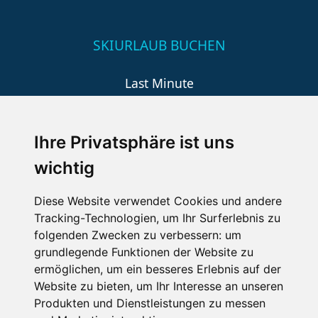
SKIURLAUB BUCHEN
Last Minute
An der Piste
Wellness
Ihre Privatsphäre ist uns
wichtig
SCHNEEHÖHEN SKI APP
Diese Website verwendet Cookies und andere
Tracking-Technologien, um Ihr Surferlebnis zu
Die Schneehoehen Ski APP für iOS und Android - Ein
folgenden Zwecken zu verbessern:
um
Muss für alle Wintersportler und Schneefreaks!
grundlegende Funktionen der Website zu
ermöglichen
,
um ein besseres Erlebnis auf der
Website zu bieten
,
um Ihr Interesse an unseren
Produkten und Dienstleistungen zu messen