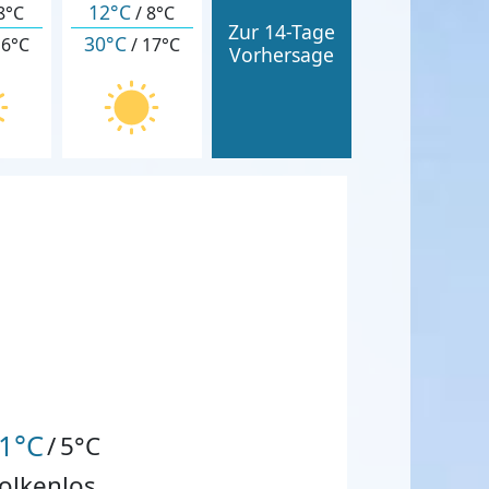
12°C
8°C
/
8°C
Zur 14-Tage
30°C
16°C
/
17°C
Vorhersage
1°C
/
5°C
olkenlos