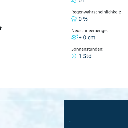
0 l
Regenwahrscheinlichkeit:
0 %
t
Neuschneemenge:
+ 0 cm
Sonnenstunden:
1 Std
-
-