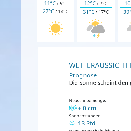
11°C
12°C
10
/
5°C
/
7°C
27°C
31°C
30
/
14°C
/
17°C
WETTERAUSSICHT F
Prognose
Die Sonne scheint den
Neuschneemenge:
+ 0 cm
Sonnenstunden:
13 Std
Nebelwahrscheinlichkeit: