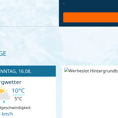
-
GE
NNTAG, 16.08.
Anzeige
rgwetter
10°C
5°C
geschwindigkeit:
3 km/h