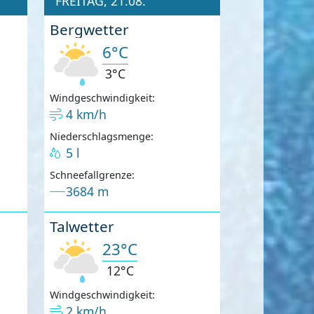
FREITAG, 21.08.
Bergwetter
6°C
3°C
Windgeschwindigkeit:
4 km/h
Niederschlagsmenge:
5 l
Schneefallgrenze:
3684 m
Talwetter
23°C
12°C
Windgeschwindigkeit:
2 km/h