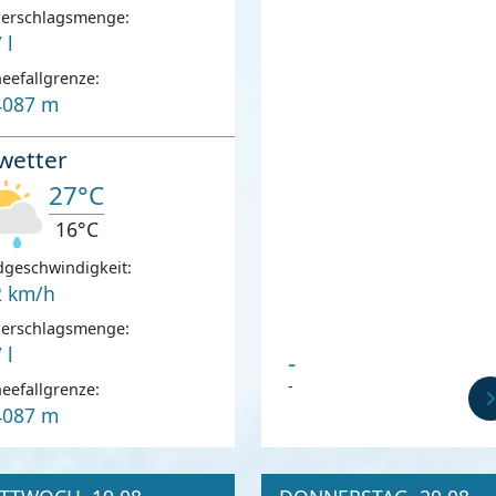
derschlagsmenge:
 l
eefallgrenze:
4087 m
wetter
27°C
16°C
geschwindigkeit:
2 km/h
derschlagsmenge:
 l
-
-
eefallgrenze:
4087 m