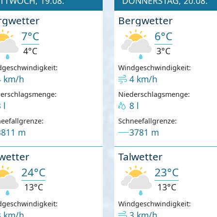
TTWOCH, 19.08.
DONNERSTAG, 20.08.
rgwetter
Bergwetter
7°C
6°C
4°C
3°C
geschwindigkeit:
Windgeschwindigkeit:
4 km/h
4 km/h
derschlagsmenge:
Niederschlagsmenge:
 l
8 l
eefallgrenze:
Schneefallgrenze:
3811 m
3781 m
wetter
Talwetter
24°C
23°C
13°C
13°C
geschwindigkeit:
Windgeschwindigkeit:
3 km/h
3 km/h