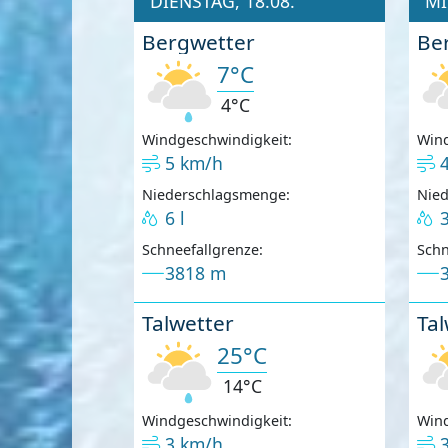
DIENSTAG, 18.08.
MI
Bergwetter
Be
7°C
4°C
Windgeschwindigkeit:
Wind
5 km/h
Niederschlagsmenge:
Nie
6 l
3
Schneefallgrenze:
Schn
3818 m
Talwetter
Tal
25°C
14°C
Windgeschwindigkeit:
Wind
3 km/h