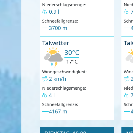
Niederschlagsmenge:
Nie
0.9 l
7
Schneefallgrenze:
Schn
3700 m
Talwetter
Tal
30°C
17°C
Windgeschwindigkeit:
Wind
2 km/h
Niederschlagsmenge:
Nie
4 l
7
Schneefallgrenze:
Schn
4167 m