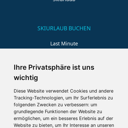
SKIURLAUB BUCHEN
Last Minute
An der Piste
Wellness
Ihre Privatsphäre ist uns
wichtig
SCHNEEHÖHEN SKI APP
Diese Website verwendet Cookies und andere
Tracking-Technologien, um Ihr Surferlebnis zu
Die Schneehoehen Ski APP für iOS und Android - Ein
folgenden Zwecken zu verbessern:
um
Muss für alle Wintersportler und Schneefreaks!
grundlegende Funktionen der Website zu
ermöglichen
,
um ein besseres Erlebnis auf der
Website zu bieten
,
um Ihr Interesse an unseren