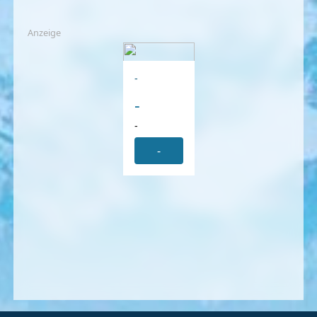
Anzeige
-
-
-
-