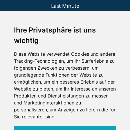
Last Minute
An der Piste
Wellness
Ihre Privatsphäre ist uns
wichtig
SCHNEEHÖHEN SKI APP
Diese Website verwendet Cookies und andere
Tracking-Technologien, um Ihr Surferlebnis zu
Die Schneehoehen Ski APP für iOS und Android - Ein
folgenden Zwecken zu verbessern:
um
Muss für alle Wintersportler und Schneefreaks!
grundlegende Funktionen der Website zu
ermöglichen
,
um ein besseres Erlebnis auf der
Website zu bieten
,
um Ihr Interesse an unseren
Produkten und Dienstleistungen zu messen
und Marketinginteraktionen zu
personalisieren
,
um Anzeigen zu liefern die für
Sie relevanter sind
.