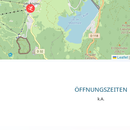
Leaflet
|
ÖFFNUNGSZEITEN
k.A.