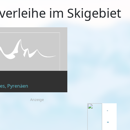
verleihe im Skigebiet
es, Pyrenäen
Anzeige
-
-
-