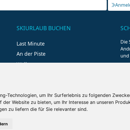
Anmel
SKIURLAUB BUCHEN
SC
Die 
Last Minute
Andr
An der Piste
und
Wellness
ng-Technologien, um Ihr Surferlebnis zu folgenden Zwecke
f der Website zu bieten
,
um Ihr Interesse an unseren Produ
en zu liefern die für Sie relevanter sind
.
tzungsbedingungen
Kontakt
Partner
Portale
F
dern