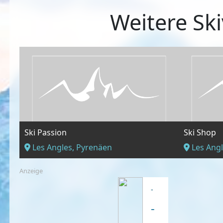
Weitere Ski
Ski Passion
Ski Shop
Les Angles, Pyrenäen
Les Angl
Anzeige
-
-
-