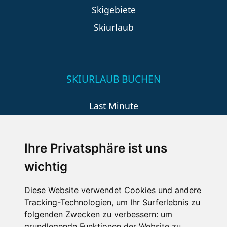
Skigebiete
Skiurlaub
SKIURLAUB BUCHEN
Last Minute
An der Piste
Wellness
Ihre Privatsphäre ist uns
wichtig
SCHNEEHÖHEN SKI APP
Diese Website verwendet Cookies und andere
Tracking-Technologien, um Ihr Surferlebnis zu
Die Schneehoehen Ski APP für iOS und Android - Ein
folgenden Zwecken zu verbessern:
um
Muss für alle Wintersportler und Schneefreaks!
grundlegende Funktionen der Website zu