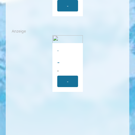
-
Anzeige
-
-
-
-