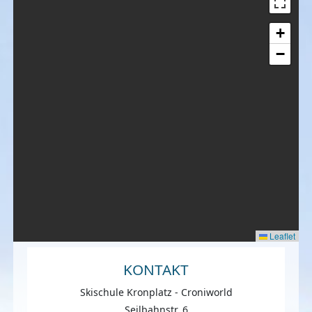
+
−
Leaflet
KONTAKT
Skischule Kronplatz - Croniworld
Seilbahnstr. 6